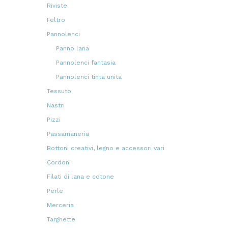
prodotti
Riviste
1
1
prodotto
Feltro
23
23
prodotti
Pannolenci
47
47
prodotti
Panno lana
5
5
prodotti
Pannolenci fantasia
36
36
prodotti
Pannolenci tinta unita
3
3
prodotti
Tessuto
44
44
prodotti
Nastri
24
24
prodotti
Pizzi
30
30
prodotti
Passamaneria
19
19
prodotti
Bottoni creativi, legno e accessori vari
69
69
prodotti
Cordoni
11
11
prodotti
Filati di lana e cotone
2
2
prodotti
Perle
5
5
prodotti
Merceria
58
58
prodotti
Targhette
53
53