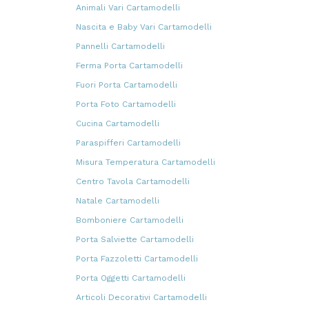
prodotti
Animali Vari Cartamodelli
47
47
prodotti
Nascita e Baby Vari Cartamodelli
17
17
prodotti
Pannelli Cartamodelli
21
21
prodotti
Ferma Porta Cartamodelli
83
83
prodotti
Fuori Porta Cartamodelli
47
47
prodotti
Porta Foto Cartamodelli
10
10
prodotti
Cucina Cartamodelli
26
26
prodotti
Paraspifferi Cartamodelli
13
13
prodotti
Misura Temperatura Cartamodelli
16
16
prodotti
Centro Tavola Cartamodelli
96
96
prodotti
Natale Cartamodelli
121
121
prodotti
Bomboniere Cartamodelli
38
38
prodotti
Porta Salviette Cartamodelli
4
4
prodotti
Porta Fazzoletti Cartamodelli
9
9
prodotti
Porta Oggetti Cartamodelli
59
59
prodotti
Articoli Decorativi Cartamodelli
337
337