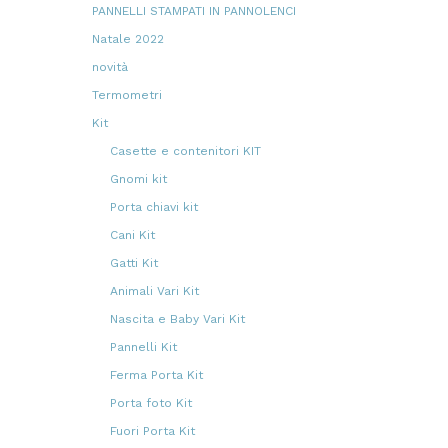
PANNELLI STAMPATI IN PANNOLENCI
18
18
prodotti
Natale 2022
57
57
prodotti
novità
454
454
prodotti
Termometri
10
10
prodotti
Kit
412
412
prodotti
Casette e contenitori KIT
28
28
prodotti
Gnomi kit
52
52
prodotti
Porta chiavi kit
7
7
prodotti
Cani Kit
14
14
prodotti
Gatti Kit
58
58
prodotti
Animali Vari Kit
45
45
prodotti
Nascita e Baby Vari Kit
19
19
prodotti
Pannelli Kit
20
20
prodotti
Ferma Porta Kit
85
85
prodotti
Porta foto Kit
13
13
prodotti
Fuori Porta Kit
48
48