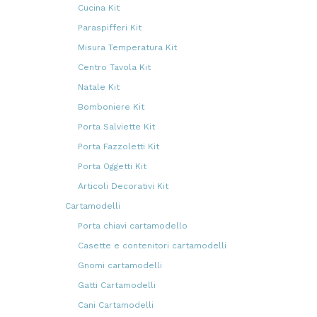
prodotti
Cucina Kit
22
22
prodotti
Paraspifferi Kit
14
14
prodotti
Misura Temperatura Kit
15
15
prodotti
Centro Tavola Kit
102
102
prodotti
Natale Kit
119
119
prodotti
Bomboniere Kit
33
33
prodotti
Porta Salviette Kit
4
4
prodotti
Porta Fazzoletti Kit
9
9
prodotti
Porta Oggetti Kit
69
69
prodotti
Articoli Decorativi Kit
339
339
prodotti
Cartamodelli
407
407
prodotti
Porta chiavi cartamodello
7
7
prodotti
Casette e contenitori cartamodelli
24
24
prodotti
Gnomi cartamodelli
51
51
prodotti
Gatti Cartamodelli
51
51
prodotti
Cani Cartamodelli
16
16