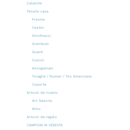
prodotti
Calamite
11
11
prodotti
Tessile casa
51
51
prodotti
Presine
7
7
prodotti
Cestini
1
1
prodotto
Strofinacci
10
10
prodotti
Grembiuli
1
1
prodotto
Guanti
3
3
prodotti
Cuscini
5
5
prodotti
Asciugamani
2
2
prodotti
Tovaglie / Runner / Tov. Americane
13
13
prodotti
Coperte
2
2
prodotti
Articoli da ricamo
3
3
prodotti
Art. Nascita
3
3
prodotti
Altro
1
1
prodotto
Articoli da regalo
123
123
prodotti
CAMPIONI IN VENDITA
15
15