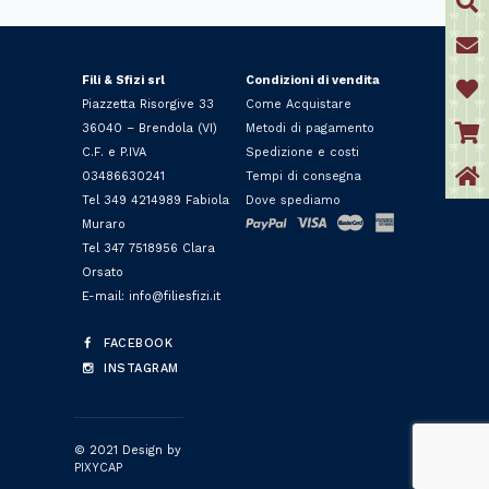
Fili & Sfizi srl
Condizioni di vendita
Piazzetta Risorgive 33
Come Acquistare
36040 – Brendola (VI)
Metodi di pagamento
C.F. e P.IVA
Spedizione e costi
03486630241
Tempi di consegna
Tel 349 4214989 Fabiola
Dove spediamo
Muraro
Tel 347 7518956 Clara
Orsato
E-mail: info@filiesfizi.it
FACEBOOK
INSTAGRAM
© 2021 Design by
PIXYCAP