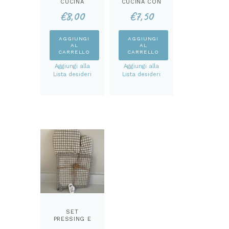
CUCINA
CUCINA CON
VILLAGGIO
GUFETTI
€
8,00
€
7,50
NATALIZIO E
PULMINO
AGGIUNGI
AGGIUNGI
AL
AL
CARRELLO
CARRELLO
Aggiungi alla
Aggiungi alla
Lista desideri
Lista desideri
SET
PRESSING E
GUANTONE