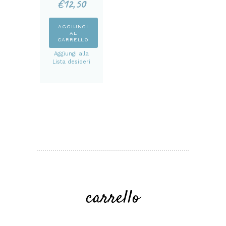
€
12,50
DA CUCINA A
QUADRETTI
BEIGE
AGGIUNGI
AL
CARRELLO
Aggiungi alla
Lista desideri
carrello