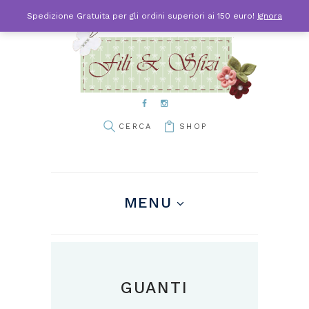
Spedizione Gratuita per gli ordini superiori ai 150 euro!
Ignora
SHOP
MENU
GUANTI