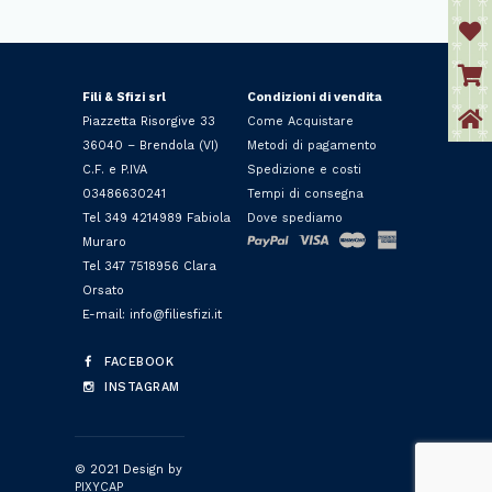
Fili & Sfizi srl
Condizioni di vendita
Piazzetta Risorgive 33
Come Acquistare
36040 – Brendola (VI)
Metodi di pagamento
C.F. e P.IVA
Spedizione e costi
03486630241
Tempi di consegna
Tel 349 4214989 Fabiola
Dove spediamo
Muraro
Tel 347 7518956 Clara
Orsato
E-mail: info@filiesfizi.it
FACEBOOK
INSTAGRAM
© 2021 Design by
PIXYCAP