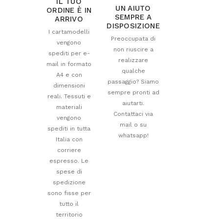
IL TUO
UN AIUTO
ORDINE È IN
SEMPRE A
ARRIVO
DISPOSIZIONE
I cartamodelli
Preoccupata di
vengono
non riuscire a
spediti per e-
realizzare
mail in formato
qualche
A4 e con
passaggio? Siamo
dimensioni
sempre pronti ad
reali. Tessuti e
aiutarti.
materiali
Contattaci via
vengono
mail o su
spediti in tutta
whatsapp!
Italia con
corriere
espresso. Le
spese di
spedizione
sono fisse per
tutto il
territorio