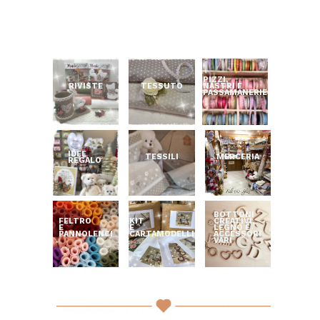
PIZZI,
RIVISTE
TESSUTO
NASTRI E
PASSAMANERIE
IDEE
TESSILI
MERCERIA
REGALO
BOTTONI
FELTRO
KIT
CREATIVI,
E
E
LEGNO E
PANNOLENCI
CARTAMODELLI
ACCESSORI
VARI