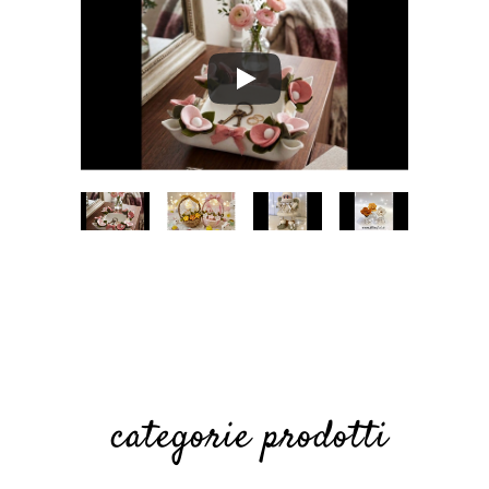
VIDEO
Cestino
ANGELO
SEGNAP
TUTORIA
pasquali
DOLCE
OSTO IN
L
no
NATALE
PANNO
CESTINO
LANA
categorie prodotti