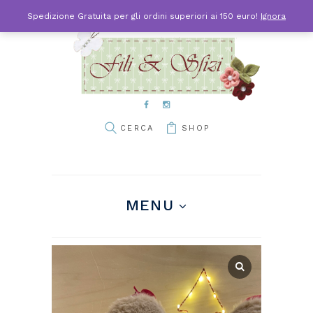
Spedizione Gratuita per gli ordini superiori ai 150 euro!
Ignora
SHOP
MENU