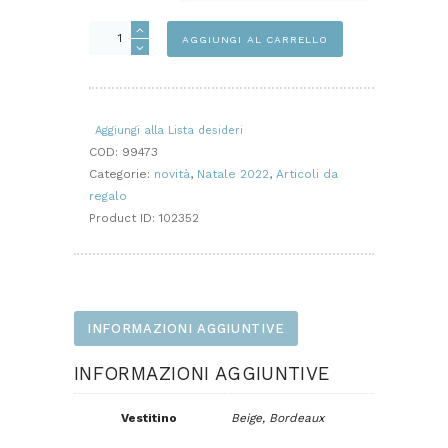
Angioletto
AGGIUNGI AL CARRELLO
natalizio
quantità
Aggiungi alla Lista desideri
COD:
99473
Categorie:
novità
,
Natale 2022
,
Articoli da
regalo
Product ID:
102352
INFORMAZIONI AGGIUNTIVE
INFORMAZIONI AGGIUNTIVE
Vestitino
Beige, Bordeaux