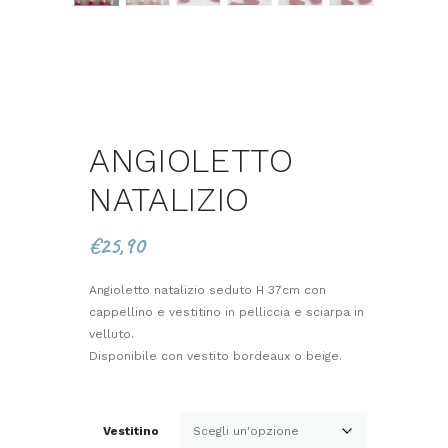
ANGIOLETTO
NATALIZIO
€
25,90
Angioletto natalizio seduto H 37cm con
cappellino e vestitino in pelliccia e sciarpa in
velluto.
Disponibile con vestito bordeaux o beige.
Vestitino