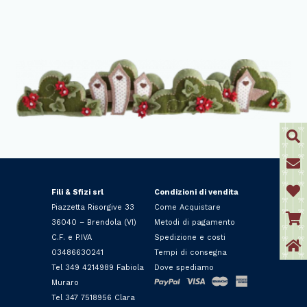
Fili & Sfizi srl
Condizioni di vendita
Piazzetta Risorgive 33
Come Acquistare
36040 – Brendola (VI)
Metodi di pagamento
C.F. e P.IVA
Spedizione e costi
03486630241
Tempi di consegna
Tel 349 4214989 Fabiola
Dove spediamo
Muraro
Tel 347 7518956 Clara