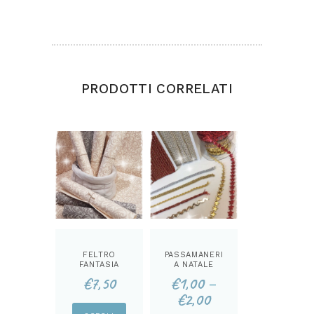
PRODOTTI CORRELATI
FELTRO
PASSAMANERI
FANTASIA
A NATALE
DAMASCATA
€
7,50
€
1,00
–
MM 3
€
2,00
Questo