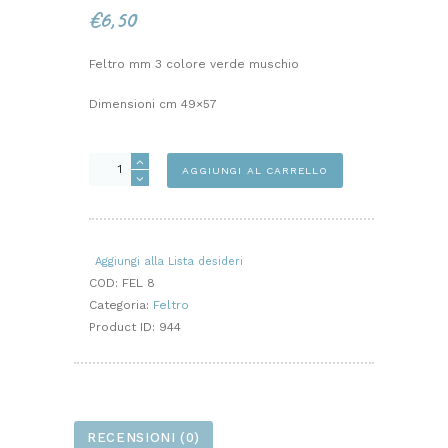
€
6,50
Feltro mm 3 colore verde muschio
Dimensioni cm 49×57
FELTRO
AGGIUNGI AL CARRELLO
VERDE
MUSCHIO
MM
3
Aggiungi alla Lista desideri
quantità
COD:
FEL 8
Categoria:
Feltro
Product ID:
944
RECENSIONI (0)