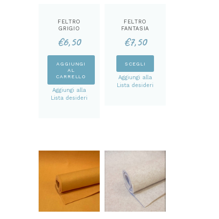
FELTRO
FELTRO
GRIGIO
FANTASIA
MELANGE MM
DAMASCATA
€
6,50
€
7,50
3
MM 3
Questo
AGGIUNGI
SCEGLI
AL
prodotto
CARRELLO
Aggiungi alla
ha
Lista desideri
Aggiungi alla
più
Lista desideri
varianti.
Le
opzioni
possono
essere
scelte
nella
pagina
del
prodotto