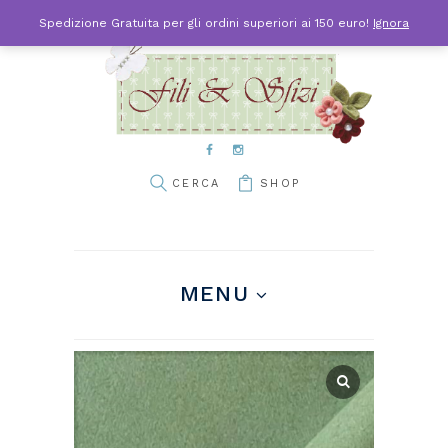
Spedizione Gratuita per gli ordini superiori ai 150 euro!
Ignora
SHOP
MENU