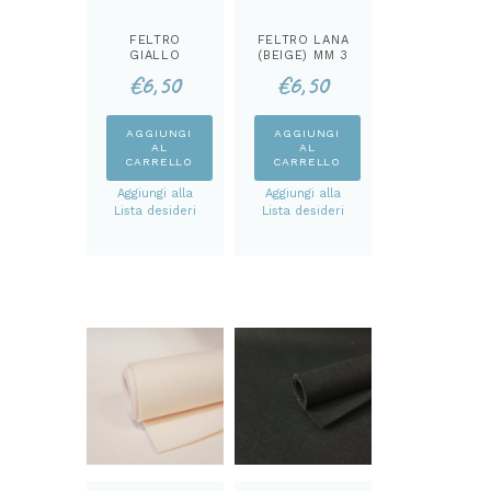
FELTRO
FELTRO LANA
GIALLO
(BEIGE) MM 3
ZAFFERANO
€
6,50
€
6,50
MM 3
AGGIUNGI
AGGIUNGI
AL
AL
CARRELLO
CARRELLO
Aggiungi alla
Aggiungi alla
Lista desideri
Lista desideri