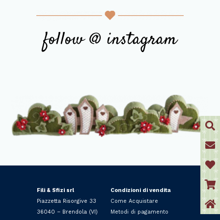
follow @ instagram
Fili & Sfizi srl
Condizioni di vendita
Piazzetta Risorgive 33
Come Acquistare
36040 – Brendola (VI)
Metodi di pagamento