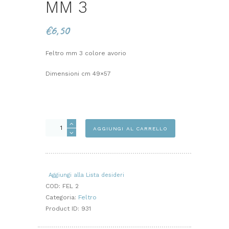
MM 3
€
6,50
Feltro mm 3 colore avorio
Dimensioni cm 49×57
FELTRO
AGGIUNGI AL CARRELLO
AVORIO
MM
3
quantità
Aggiungi alla Lista desideri
COD:
FEL 2
Categoria:
Feltro
Product ID:
931