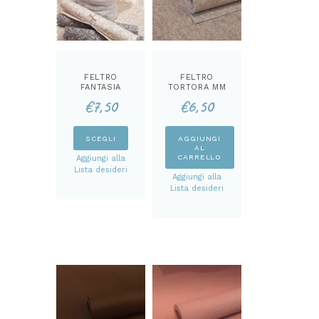
FELTRO
FELTRO
FANTASIA
TORTORA MM
DAMASCATA
3
€
7,50
€
6,50
MM 3
Questo
SCEGLI
AGGIUNGI
AL
prodotto
CARRELLO
Aggiungi alla
ha
Lista desideri
Aggiungi alla
più
Lista desideri
varianti.
Le
opzioni
possono
essere
scelte
nella
pagina