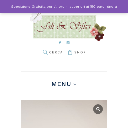
Spedizione Gratuita per gli ordini superiori ai 150 euro!
Ignora
SHOP
MENU