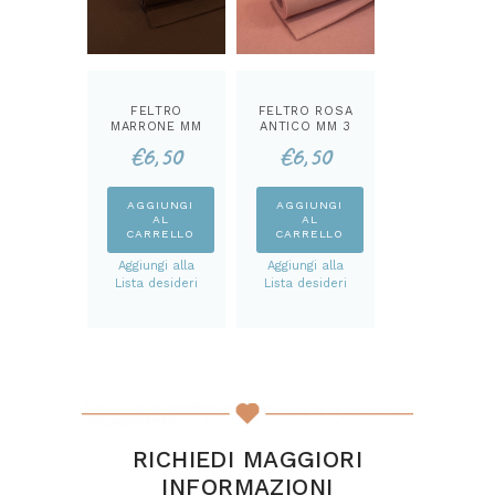
del
prodotto
FELTRO
FELTRO ROSA
MARRONE MM
ANTICO MM 3
3
€
6,50
€
6,50
AGGIUNGI
AGGIUNGI
AL
AL
CARRELLO
CARRELLO
Aggiungi alla
Aggiungi alla
Lista desideri
Lista desideri
RICHIEDI MAGGIORI
INFORMAZIONI