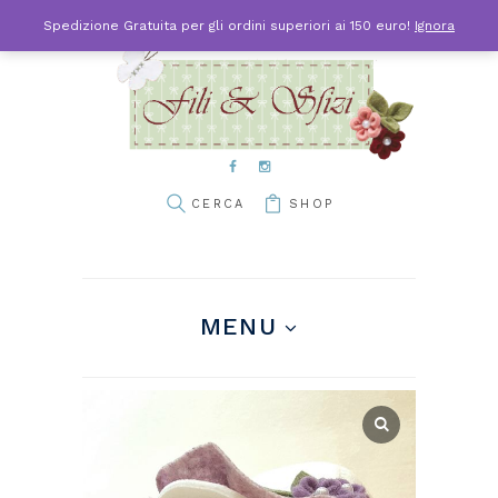
Spedizione Gratuita per gli ordini superiori ai 150 euro!
Ignora
SHOP
MENU