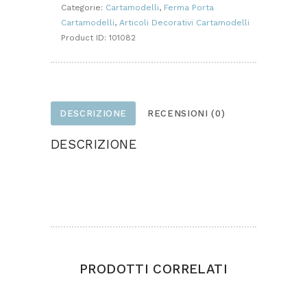
Categorie:
Cartamodelli
,
Ferma Porta
Cartamodelli
,
Articoli Decorativi Cartamodelli
Product ID:
101082
DESCRIZIONE
RECENSIONI (0)
DESCRIZIONE
Progetto realizzato in panno pizzo e feltro.
Dimensione altezza cm. 25 circa.
PRODOTTI CORRELATI