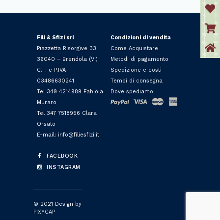
Fili & Sfizi srl
Condizioni di vendita
Piazzetta Risorgive 33
Come Acquistare
36040 – Brendola (VI)
Metodi di pagamento
C.F. e P.IVA
Spedizione e costi
03486630241
Tempi di consegna
Tel 349 4214989 Fabiola
Dove spediamo
Muraro
Tel 347 7518956 Clara
Orsato
E-mail: info@filiesfizi.it
FACEBOOK
INSTAGRAM
© 2021 Design by
PIXYCAP