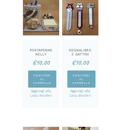
PORTAPENNE
SEGNALIBRO
NELLY
3 GATTINI
CARTAMODEL
CARTAMODEL
€
10,00
€
10,00
LO
LO
AGGIUNGI
AGGIUNGI
AL
AL
CARRELLO
CARRELLO
Aggiungi alla
Aggiungi alla
Lista desideri
Lista desideri