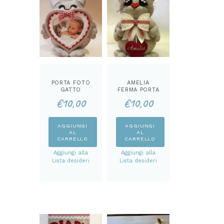
PORTA FOTO
AMELIA
GATTO
FERMA PORTA
CARTAMODEL
CARTAMODEL
€
10,00
€
10,00
LO
LO
AGGIUNGI
AGGIUNGI
AL
AL
CARRELLO
CARRELLO
Aggiungi alla
Aggiungi alla
Lista desideri
Lista desideri