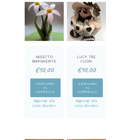
VASETTO
LUCY TRE
MARGHERITE
CUORI
CARTAMODEL
CARTAMODEL
€
10,00
€
10,00
LO
LO
AGGIUNGI
AGGIUNGI
AL
AL
CARRELLO
CARRELLO
Aggiungi alla
Aggiungi alla
Lista desideri
Lista desideri