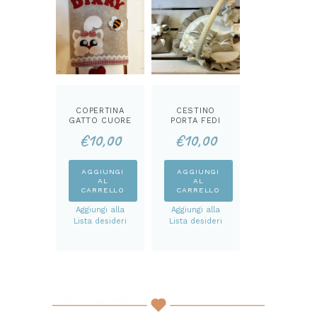
COPERTINA
CESTINO
GATTO CUORE
PORTA FEDI
CARTAMODEL
CARTAMODEL
€
10,00
€
10,00
LO
LO
AGGIUNGI
AGGIUNGI
AL
AL
CARRELLO
CARRELLO
Aggiungi alla
Aggiungi alla
Lista desideri
Lista desideri