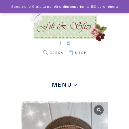
Spedizione Gratuita per gli ordini superiori ai 150 euro!
Ignora
SHOP
MENU