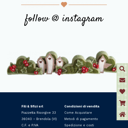
follow @ instagram
Fili & Sfizi srl
Condizioni di vendita
Piazzetta Risorgive 33
Come Acquistare
36040 – Brendola (VI)
Metodi di pagamento
C.F. e P.IVA
Spedizione e costi