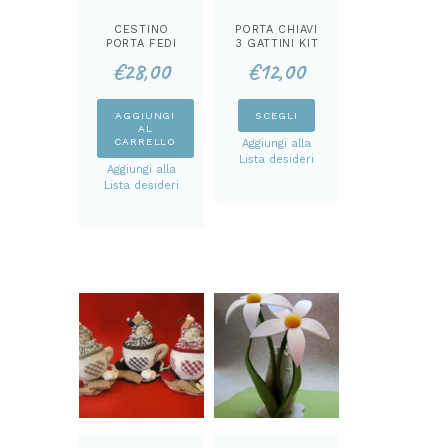
CESTINO
PORTA CHIAVI
PORTA FEDI
3 GATTINI KIT
KIT
€
28,00
€
12,00
Questo
AGGIUNGI
SCEGLI
AL
prodotto
CARRELLO
Aggiungi alla
ha
Lista desideri
Aggiungi alla
più
Lista desideri
varianti.
Le
opzioni
possono
essere
scelte
nella
pagina
del
prodotto