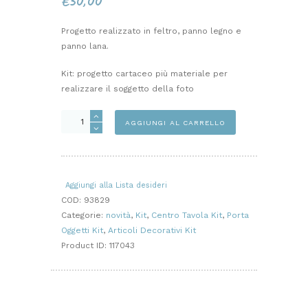
€
30,00
Progetto realizzato in feltro, panno legno e
panno lana.
Kit: progetto cartaceo più materiale per
realizzare il soggetto della foto
VASO
AGGIUNGI AL CARRELLO
CUORE
KIT
quantità
Aggiungi alla Lista desideri
COD:
93829
Categorie:
novità
,
Kit
,
Centro Tavola Kit
,
Porta
Oggetti Kit
,
Articoli Decorativi Kit
Product ID:
117043