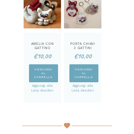
AMELIA CON
PORTA CHIAVI
GATTINO
3 GATTINI
FERMAPORTA
CARTAMODEL
€
10,00
€
10,00
CARTAMODEL
LO
LO
AGGIUNGI
AGGIUNGI
AL
AL
CARRELLO
CARRELLO
Aggiungi alla
Aggiungi alla
Lista desideri
Lista desideri