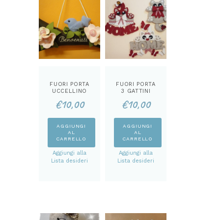
FUORI PORTA
FUORI PORTA
UCCELLINO
3 GATTINI
BENVENUTI
CARTAMODEL
€
10,00
€
10,00
CARTAMODEL
LO
LO
AGGIUNGI
AGGIUNGI
AL
AL
CARRELLO
CARRELLO
Aggiungi alla
Aggiungi alla
Lista desideri
Lista desideri