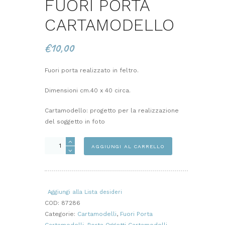
FUORI PORTA
CARTAMODELLO
€
10,00
Fuori porta realizzato in feltro.
Dimensioni cm.40 x 40 circa.
Cartamodello: progetto per la realizzazione
del soggetto in foto
TRE
AGGIUNGI AL CARRELLO
OMBRELLINI
FUORI
PORTA
CARTAMODELLO
Aggiungi alla Lista desideri
quantità
COD:
87286
Categorie:
Cartamodelli
,
Fuori Porta
Cartamodelli
,
Porta Oggetti Cartamodelli
,