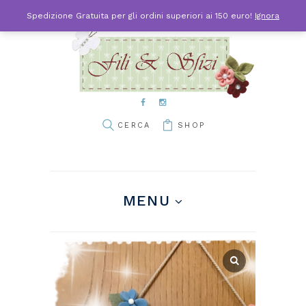
Spedizione Gratuita per gli ordini superiori ai 150 euro!
Ignora
SHOP
MENU