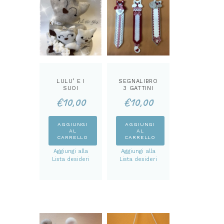
LULU’ E I
SEGNALIBRO
SUOI
3 GATTINI
CUCCIOLI
CARTAMODEL
€
10,00
€
10,00
CARTAMODEL
LO
LO
AGGIUNGI
AGGIUNGI
AL
AL
CARRELLO
CARRELLO
Aggiungi alla
Aggiungi alla
Lista desideri
Lista desideri