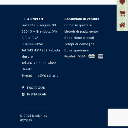
Fili & Sfizi srl
Condizioni di vendita
Piazzetta Risorgive 33
Come Acquistare
36040 – Brendola (VI)
Metodi di pagamento
C.F. e P.IVA
Spedizione e costi
03486630241
Tempi di consegna
Tel 349 4214989 Fabiola
Dove spediamo
Muraro
Tel 347 7518956 Clara
Orsato
E-mail: info@filiesfizi.it
FACEBOOK
INSTAGRAM
© 2021 Design by
PIXYCAP