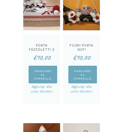
PORTA
FUORI PORTA
FAZZOLETTI 2
GUFI
GATTINI
CARTAMODEL
€
10,00
€
10,00
CARTAMODEL
LO
LO
AGGIUNGI
AGGIUNGI
AL
AL
CARRELLO
CARRELLO
Aggiungi alla
Aggiungi alla
Lista desideri
Lista desideri