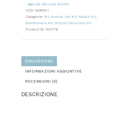
quantità
Aggiungi alla Lista desideri
COD:
56459-1
Categorie:
Kit
,
Animali Vari Kit
,
Natale Kit
,
Bomboniere Kit
,
Articoli Decorativi Kit
Product ID:
100778
DESCRIZIONE
INFORMAZIONI AGGIUNTIVE
RECENSIONI (0)
DESCRIZIONE
Due vasetti realizzati in feltro, uno d’appoggio e
uno appeso.
Dimensione altezza cm.20 circa.