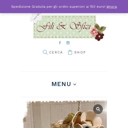
Spedizione Gratuita per gli ordini superiori ai 150 euro!
Ignora
SHOP
MENU