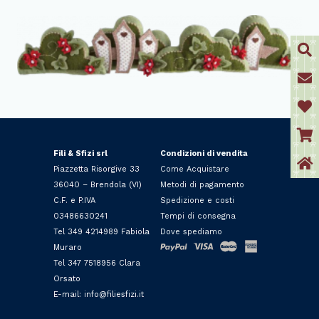
Fili & Sfizi srl
Condizioni di vendita
Piazzetta Risorgive 33
Come Acquistare
36040 – Brendola (VI)
Metodi di pagamento
C.F. e P.IVA
Spedizione e costi
03486630241
Tempi di consegna
Tel 349 4214989 Fabiola
Dove spediamo
Muraro
Tel 347 7518956 Clara
Orsato
E-mail: info@filiesfizi.it