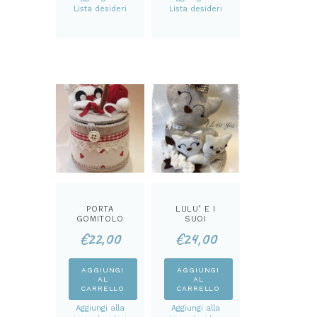
Lista desideri
Lista desideri
PORTA
LULU’ E I
GOMITOLO
SUOI
CATTINO KIT
CUCCIOLI KIT
€
22,00
€
24,00
AGGIUNGI
AGGIUNGI
AL
AL
CARRELLO
CARRELLO
Aggiungi alla
Aggiungi alla