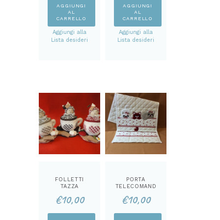
AGGIUNGI
AGGIUNGI
AL
AL
CARRELLO
CARRELLO
Aggiungi alla
Aggiungi alla
Lista desideri
Lista desideri
FOLLETTI
PORTA
TAZZA
TELECOMAND
CARTAMODEL
O 3 GATTINI
€
10,00
€
10,00
LO
CARTAMODEL
LO