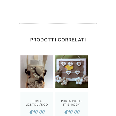
Home con alberelli glitter realizzata in feltro e
pannolenci decorata con fiori Lunghezza cm 70
PRODOTTI CORRELATI
PORTA
PORTA POST-
MESTOLI/SCO
IT SHABBY
TTEX LUCY
CARTAMODEL
€
10,00
€
10,00
CARTAMODEL
LO
LO