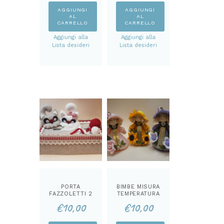
AGGIUNGI
AGGIUNGI
AL
AL
CARRELLO
CARRELLO
Aggiungi alla
Aggiungi alla
Lista desideri
Lista desideri
PORTA
BIMBE MISURA
FAZZOLETTI 2
TEMPERATURA
GATTINI
CARTAMODEL
€
10,00
€
10,00
CARTAMODEL
LO
LO