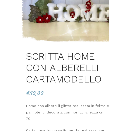
SCRITTA HOME
CON ALBERELLI
CARTAMODELLO
€
10,00
Home con alberelli glitter realizzata in feltro e
pannolenci decorata con fiori Lunghezza cm
70
Cartamodello: progetto per la realizzazione