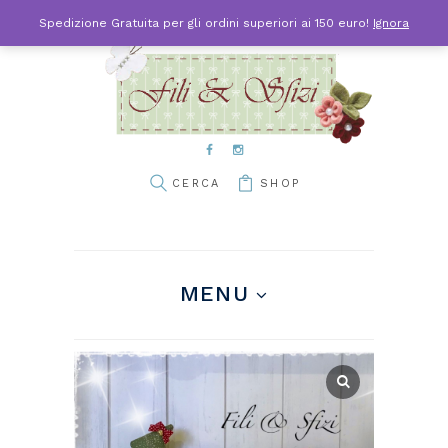
Spedizione Gratuita per gli ordini superiori ai 150 euro!
Ignora
SHOP
MENU