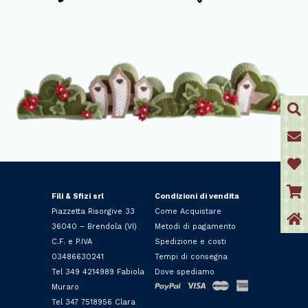
Fili & Sfizi srl
Condizioni di vendita
Piazzetta Risorgive 33
Come Acquistare
36040 – Brendola (VI)
Metodi di pagamento
C.F. e P.IVA
Spedizione e costi
03486630241
Tempi di consegna
Tel 349 4214989 Fabiola
Dove spediamo
Muraro
Tel 347 7518956 Clara