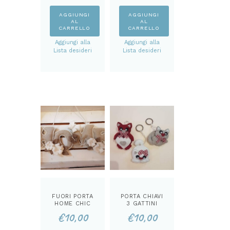
AGGIUNGI
AGGIUNGI
AL
AL
CARRELLO
CARRELLO
Aggiungi alla
Aggiungi alla
Lista desideri
Lista desideri
FUORI PORTA
PORTA CHIAVI
HOME CHIC
3 GATTINI
CARTAMODEL
CARTAMODEL
€
10,00
€
10,00
LO
LO