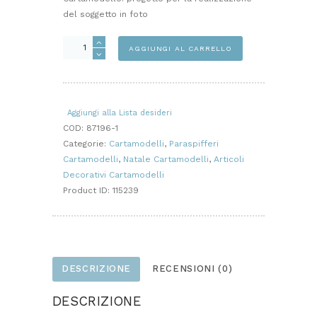
del soggetto in foto
SCRITTA
AGGIUNGI AL CARRELLO
HOME
CON
ALBERELLI
cartamodello
Aggiungi alla Lista desideri
quantità
COD:
87196-1
Categorie:
Cartamodelli
,
Paraspifferi
Cartamodelli
,
Natale Cartamodelli
,
Articoli
Decorativi Cartamodelli
Product ID:
115239
DESCRIZIONE
RECENSIONI (0)
DESCRIZIONE