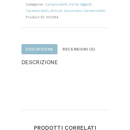
Categorie:
Cartamodelli
,
Porta Oggetti
Cartamodelli
,
Articoli Decorativi Cartamodelli
Product ID:
100284
DESCRIZIONE
RECENSIONI (0)
DESCRIZIONE
Pannello porta oggetti decorato con fiori e
gattino, realizzato in feltro e pannolenci,
dimensione cm 35×70
PRODOTTI CORRELATI