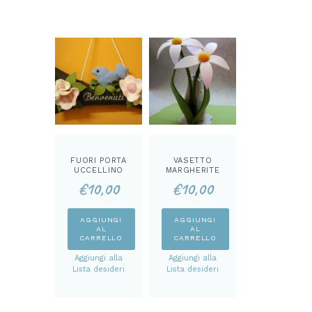
FUORI PORTA
VASETTO
UCCELLINO
MARGHERITE
BENVENUTI
CARTAMODEL
€
10,00
€
10,00
CARTAMODEL
LO
LO
AGGIUNGI
AGGIUNGI
AL
AL
CARRELLO
CARRELLO
Aggiungi alla
Aggiungi alla
Lista desideri
Lista desideri