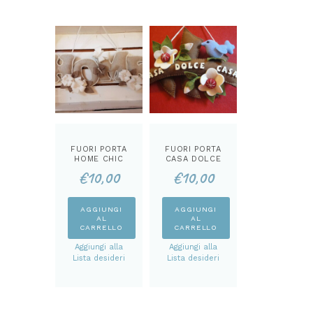
FUORI PORTA
FUORI PORTA
HOME CHIC
CASA DOLCE
CARTAMODEL
CASA
€
10,00
€
10,00
LO
CARTAMODEL
LO
AGGIUNGI
AGGIUNGI
AL
AL
CARRELLO
CARRELLO
Aggiungi alla
Aggiungi alla
Lista desideri
Lista desideri