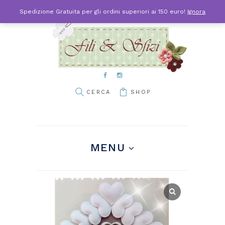
Spedizione Gratuita per gli ordini superiori ai 150 euro!
Ignora
SHOP
MENU