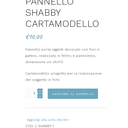
PANNELLO
SHABBY
CARTAMODELLO
€
10,00
Pannello porta oggetti decorato con fiori e
gattino, realizzato in feltro e pannolenci,
dimensione cm 35×70
Cartamodello: progetto per la realizzazione
del soggetto in foto
PANNELLO
AGGIUNGI AL CARRELLO
SHABBY
CARTAMODELLO
quantità
Aggiungi alla Lista desideri
COD:
C SHABBY 1