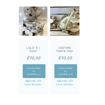
LULU’ E I
CESTINO
SUOI
PORTA FEDI
CUCCIOLI
CARTAMODEL
€
10,00
€
10,00
CARTAMODEL
LO
LO
AGGIUNGI
AGGIUNGI
AL
AL
CARRELLO
CARRELLO
Aggiungi alla
Aggiungi alla
Lista desideri
Lista desideri