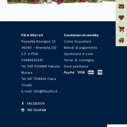
Fili & Sfizi srl
Condizioni di vendita
Piazzetta Risorgive 33
Come Acquistare
36040 – Brendola (VI)
Metodi di pagamento
C.F. e P.IVA
Spedizione e costi
03486630241
Tempi di consegna
Tel 349 4214989 Fabiola
Dove spediamo
Muraro
Tel 347 7518956 Clara
Orsato
E-mail: info@filiesfizi.it
FACEBOOK
INSTAGRAM