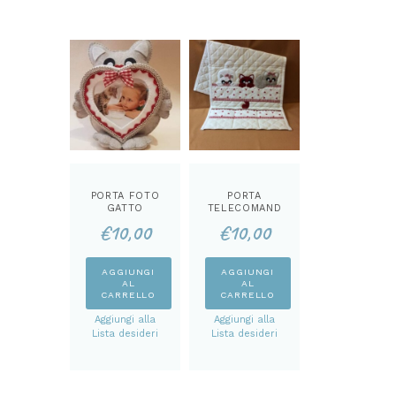
PORTA FOTO
PORTA
GATTO
TELECOMAND
CARTAMODEL
O 3 GATTINI
€
10,00
€
10,00
LO
CARTAMODEL
LO
AGGIUNGI
AGGIUNGI
AL
AL
CARRELLO
CARRELLO
Aggiungi alla
Aggiungi alla
Lista desideri
Lista desideri