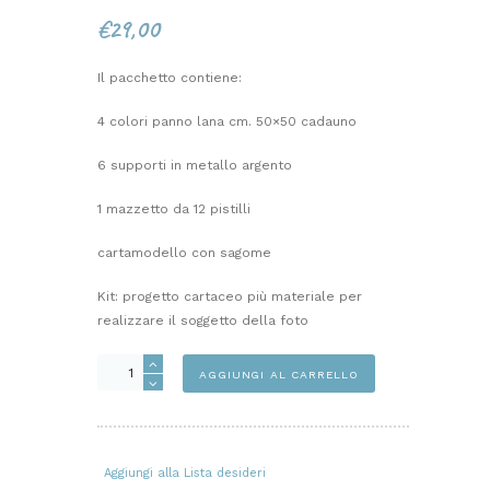
€
29,00
Il pacchetto contiene:
4 colori panno lana cm. 50×50 cadauno
6 supporti in metallo argento
1 mazzetto da 12 pistilli
cartamodello con sagome
Kit: progetto cartaceo più materiale per
realizzare il soggetto della foto
PACCHETTO
AGGIUNGI AL CARRELLO
FIORI
SEGNAPOSTO
quantità
Aggiungi alla Lista desideri