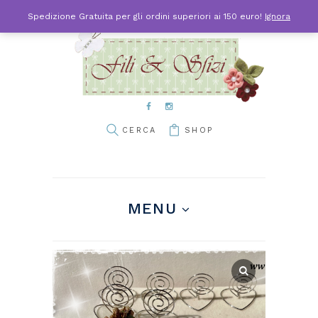
Spedizione Gratuita per gli ordini superiori ai 150 euro!
Ignora
SHOP
MENU