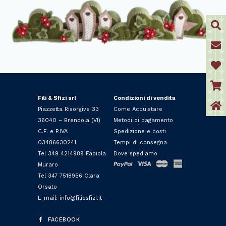
Fili & Sfizi srl
Condizioni di vendita
Piazzetta Risorgive 33
Come Acquistare
36040 – Brendola (VI)
Metodi di pagamento
C.F. e P.IVA
Spedizione e costi
03486630241
Tempi di consegna
Tel 349 4214989 Fabiola
Dove spediamo
Muraro
Tel 347 7518956 Clara
Orsato
E-mail: info@filiesfizi.it
FACEBOOK