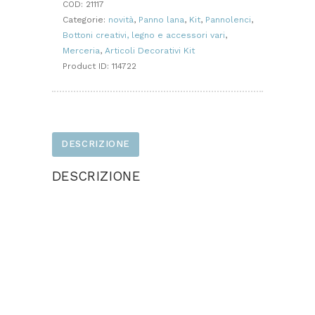
COD:
21117
Categorie:
novità
,
Panno lana
,
Kit
,
Pannolenci
,
Bottoni creativi, legno e accessori vari
,
Merceria
,
Articoli Decorativi Kit
Product ID:
114722
DESCRIZIONE
DESCRIZIONE
Il pacchetto contiene:
4 colori panno lana cm. 50×50 cadauno
6 supporti in metallo argento
1 mazzetto da 12 pistilli
cartamodello con sagome