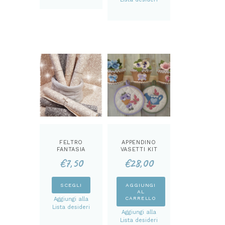
varianti.
più
Le
varianti.
opzioni
Le
possono
opzioni
essere
possono
scelte
essere
nella
scelte
pagina
nella
del
pagina
prodotto
del
prodotto
FELTRO
APPENDINO
FANTASIA
VASETTI KIT
DAMASCATA
€
7,50
€
28,00
MM 3
Questo
SCEGLI
AGGIUNGI
AL
prodotto
CARRELLO
Aggiungi alla
ha
Lista desideri
Aggiungi alla
più
Lista desideri