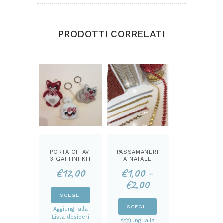
PRODOTTI CORRELATI
PORTA CHIAVI
PASSAMANERI
3 GATTINI KIT
A NATALE
€
12,00
€
1,00
–
€
2,00
Questo
SCEGLI
prodotto
Questo
SCEGLI
Aggiungi alla
ha
prodotto
Lista desideri
Aggiungi alla