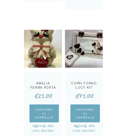
varianti.
Le
opzioni
possono
essere
scelte
nella
pagina
del
prodotto
AMELIA
COPRI FORNO
FERMA PORTA
LUCY KIT
KIT
€
25,00
€
45,00
AGGIUNGI
AGGIUNGI
AL
AL
CARRELLO
CARRELLO
Aggiungi alla
Aggiungi alla
Lista desideri
Lista desideri