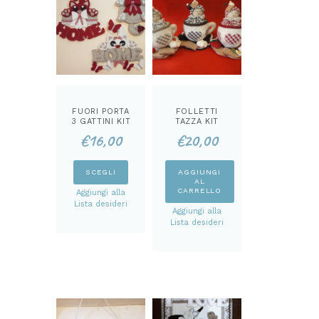
FUORI PORTA
FOLLETTI
3 GATTINI KIT
TAZZA KIT
€
16,00
€
20,00
Questo
SCEGLI
AGGIUNGI
AL
prodotto
CARRELLO
Aggiungi alla
ha
Lista desideri
Aggiungi alla
più
Lista desideri
varianti.
Le
opzioni
possono
essere
scelte