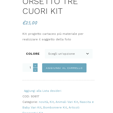
ORSETTO TRE
CUORI KIT
€
25,00
Kit: progetto cartaceo più materiale per
realizzare il soggetto della foto
COLORE
ORSETTO
AGGIUNGI AL CARRELLO
TRE
CUORI
KIT
quantità
Aggiungi alla Lista desideri
COD:
93617
Categorie:
novità
,
Kit
,
Animali Vari Kit
,
Nascita e
Baby Vari Kit
,
Bomboniere Kit
,
Articoli
Decorativi Kit