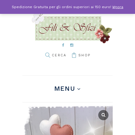
Spedizione Gratuita per gli ordini superiori ai 150 euro!
Ignora
SHOP
MENU