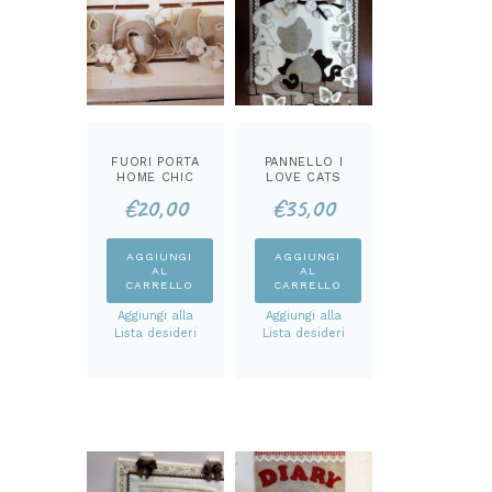
nella
pagina
del
prodotto
FUORI PORTA
PANNELLO I
HOME CHIC
LOVE CATS
KIT
KIT
€
20,00
€
35,00
AGGIUNGI
AGGIUNGI
AL
AL
CARRELLO
CARRELLO
Aggiungi alla
Aggiungi alla
Lista desideri
Lista desideri