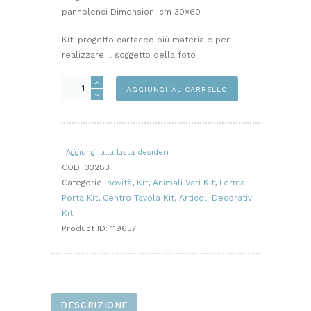
pannolenci Dimensioni cm 30×60
Kit: progetto cartaceo più materiale per
realizzare il soggetto della foto
OCA
AGGIUNGI AL CARRELLO
OLGA
KIT
quantità
Aggiungi alla Lista desideri
COD:
33283
Categorie:
novità
,
Kit
,
Animali Vari Kit
,
Ferma
Porta Kit
,
Centro Tavola Kit
,
Articoli Decorativi
Kit
Product ID:
119657
DESCRIZIONE