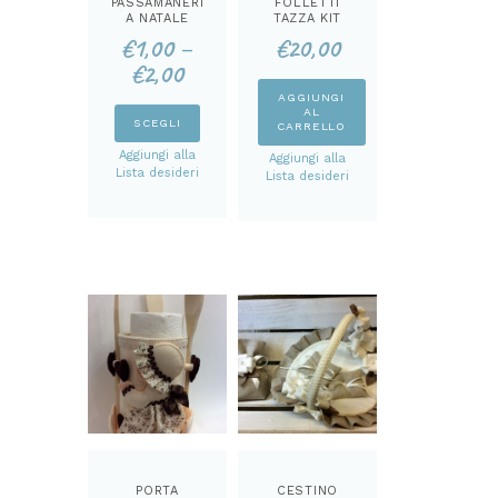
PASSAMANERI
FOLLETTI
A NATALE
TAZZA KIT
€
1,00
€
20,00
–
€
2,00
AGGIUNGI
AL
Questo
SCEGLI
CARRELLO
prodotto
Aggiungi alla
Aggiungi alla
ha
Lista desideri
Lista desideri
più
varianti.
Le
opzioni
possono
essere
scelte
nella
pagina
del
prodotto
PORTA
CESTINO