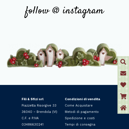
follow @ instagram
Fili & Sfizi srl
Condizioni di vendita
Piazzetta Risorgive 33
Come Acquistare
36040 – Brendola (VI)
Metodi di pagamento
C.F. e P.IVA
Spedizione e costi
03486630241
Tempi di consegna