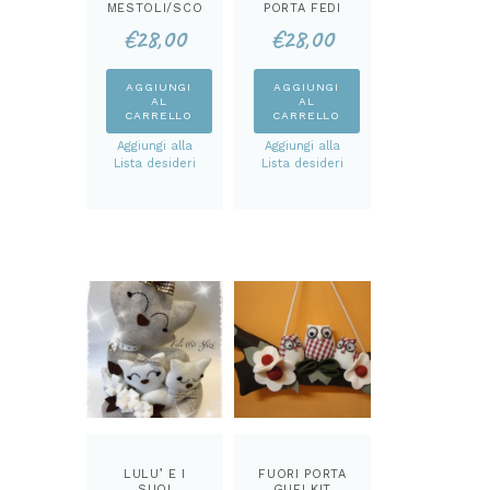
MESTOLI/SCO
PORTA FEDI
TTEX LUCY
KIT
€
28,00
€
28,00
KIT
AGGIUNGI
AGGIUNGI
AL
AL
CARRELLO
CARRELLO
Aggiungi alla
Aggiungi alla
Lista desideri
Lista desideri
LULU’ E I
FUORI PORTA
SUOI
GUFI KIT