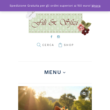
Spedizione Gratuita per gli ordini superiori ai 150 euro!
Ignora
SHOP
MENU