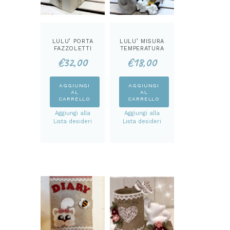
prodotto
LULU’ PORTA
LULU’ MISURA
FAZZOLETTI
TEMPERATURA
REGALO KIT
KIT
€
32,00
€
18,00
AGGIUNGI
AGGIUNGI
AL
AL
CARRELLO
CARRELLO
Aggiungi alla
Aggiungi alla
Lista desideri
Lista desideri