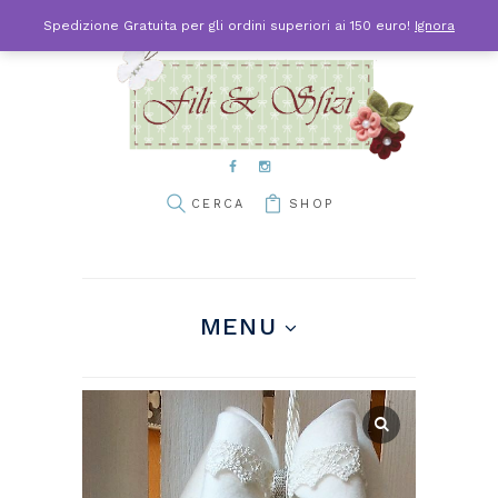
Spedizione Gratuita per gli ordini superiori ai 150 euro!
Ignora
SHOP
MENU