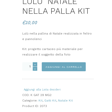
LULU’ NATALE
NELLA PALLA KIT
€
20,00
Lulù nella pallina di Natale realizzata in feltro
e pannolenci
Kit: progetto cartaceo più materiale per
realizzare il soggetto della foto
LULU'
AGGIUNGI AL CARRELLO
NATALE
NELLA
PALLA
KIT
Aggiungi alla Lista desideri
quantità
COD:
K GAT 29 MG2
Categorie:
Kit
,
Gatti Kit
,
Natale Kit
Product ID:
2073