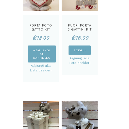
PORTA FOTO
FUORI PORTA
GATTO KIT
3 GATTINI KIT
€
18,00
€
16,00
Questo
AGGIUNGI
SCEGLI
AL
prodotto
CARRELLO
Aggiungi alla
ha
Lista desideri
Aggiungi alla
più
Lista desideri
varianti.
Le
opzioni
possono
essere
scelte
nella
pagina
del