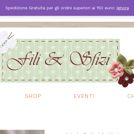
Spedizione Gratuita per gli ordini superiori ai 150 euro!
Ignora
SHOP
EVENTI
C