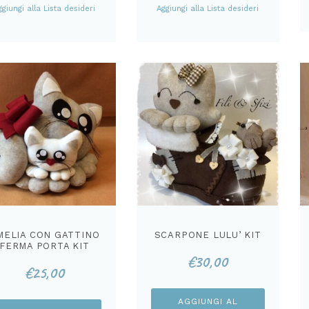
ggiungi alla Lista desideri
Aggiungi alla Lista desideri
MELIA CON GATTINO
SCARPONE LULU’ KIT
FERMA PORTA KIT
€
30,00
€
25,00
AGGIUNGI AL