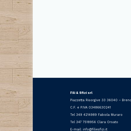
Fili & Sfizi srl
Piazzetta Risorgive 33 36040 – Brend
C.F. e P.IVA 03486630241
Tel 349 4214989 Fabiola Muraro
Tel 347 7518956 Clara Orsato
E-mail: info@filiesfizi.it