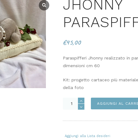
JHONNY
PARASPIFF
€
45,00
Paraspifferi Jhonny realizzato in pan
dimensioni cm 60
Kit: progetto cartaceo più materiale
della foto
JHONNY
AGGIUNGI AL CARR
PARASPIFFERI
KIT
quantità
Aggiungi alla Lista desideri