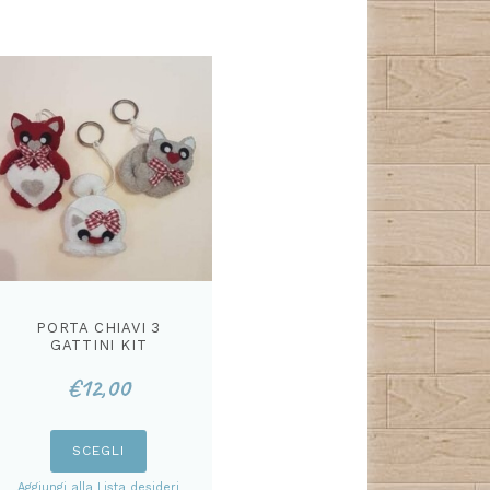
PORTA CHIAVI 3
GATTINI KIT
€
12,00
Questo
SCEGLI
prodotto
Aggiungi alla Lista desideri