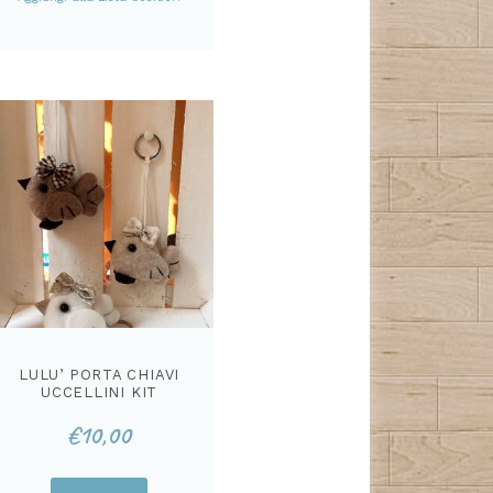
ha
più
varianti.
Le
opzioni
possono
essere
scelte
nella
pagina
del
prodotto
LULU’ PORTA CHIAVI
UCCELLINI KIT
€
10,00
Questo