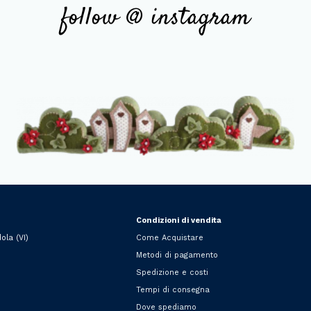
follow @ instagram
Condizioni di vendita
ola (VI)
Come Acquistare
Metodi di pagamento
Spedizione e costi
Tempi di consegna
Dove spediamo