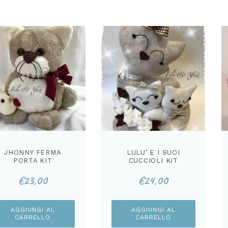
JHONNY FERMA
LULU’ E I SUOI
PORTA KIT
CUCCIOLI KIT
€
23,00
€
24,00
AGGIUNGI AL
AGGIUNGI AL
CARRELLO
CARRELLO