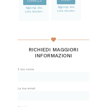
SCEGLI
CARRELLO
prodotto
Aggiungi alla
Aggiungi alla
ha
Lista desideri
Lista desideri
più
varianti.
Le
opzioni
possono
essere
scelte
RICHIEDI MAGGIORI
nella
INFORMAZIONI
pagina
del
prodotto
Il tuo nome
La tua email