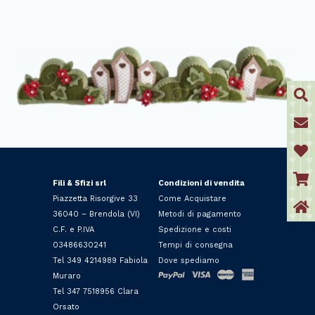
Fili & Sfizi srl
Condizioni di vendita
Piazzetta Risorgive 33
Come Acquistare
36040 – Brendola (VI)
Metodi di pagamento
C.F. e P.IVA
Spedizione e costi
03486630241
Tempi di consegna
Tel 349 4214989 Fabiola
Dove spediamo
Muraro
Tel 347 7518956 Clara
Orsato