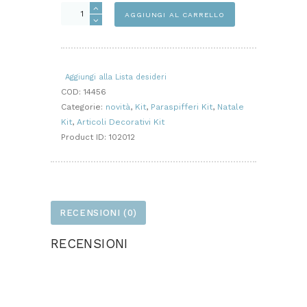
HOME
AGGIUNGI AL CARRELLO
DUE
GINGER
KIT
quantità
Aggiungi alla Lista desideri
COD:
14456
Categorie:
novità
,
Kit
,
Paraspifferi Kit
,
Natale
Kit
,
Articoli Decorativi Kit
Product ID:
102012
RECENSIONI (0)
RECENSIONI
Ancora non ci sono recensioni.
Solamente clienti che hanno effettuato
l'accesso ed hanno acquistato questo prodotto