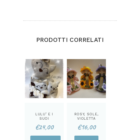
possono lasciare una recensione.
PRODOTTI CORRELATI
LULU’ E I
ROSY, SOLE,
SUOI
VIOLETTA
CUCCIOLI KIT
MISURA
€
24,00
€
16,00
TEMPERATURA
KIT
Questo