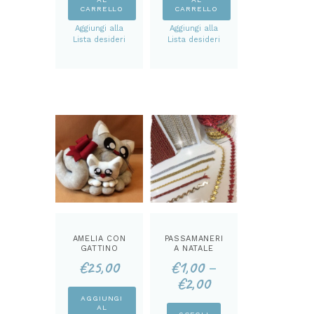
CARRELLO
CARRELLO
Aggiungi alla
Aggiungi alla
Lista desideri
Lista desideri
AMELIA CON
PASSAMANERI
GATTINO
A NATALE
FERMA PORTA
€
25,00
€
1,00
–
KIT
€
2,00
AGGIUNGI
AL
Questo