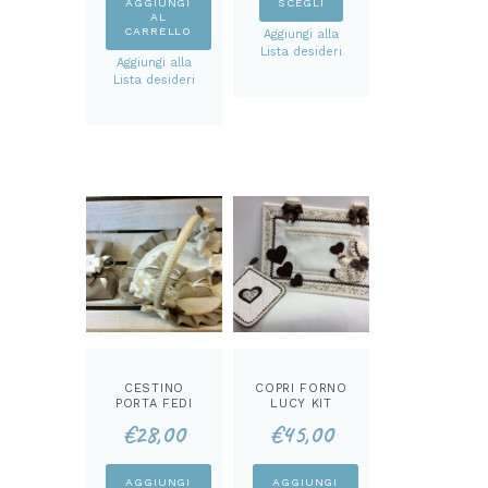
AGGIUNGI
SCEGLI
AL
prodotto
CARRELLO
Aggiungi alla
ha
Lista desideri
Aggiungi alla
più
Lista desideri
varianti.
Le
opzioni
possono
essere
scelte
nella
pagina
del
prodotto
CESTINO
COPRI FORNO
PORTA FEDI
LUCY KIT
KIT
€
28,00
€
45,00
AGGIUNGI
AGGIUNGI