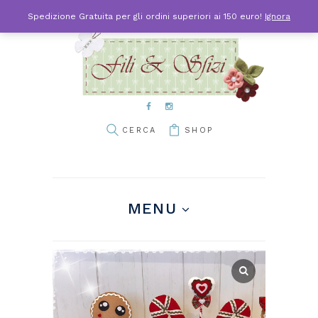
Spedizione Gratuita per gli ordini superiori ai 150 euro!
Ignora
SHOP
MENU