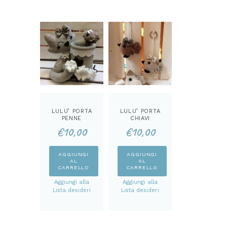
LULU’ PORTA
LULU’ PORTA
PENNE
CHIAVI
CARTAMODEL
UCCELLINI
€
10,00
€
10,00
LO
CARTAMODEL
LO
AGGIUNGI
AGGIUNGI
AL
AL
CARRELLO
CARRELLO
Aggiungi alla
Aggiungi alla
Lista desideri
Lista desideri