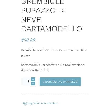
GREMBIULE
PUPAZZO DI
NEVE
CARTAMODELLO
€
10,00
Grembiule realizzato in tessuto con inserti in
panno
Cartamodello: progetto per la realizzazione
del soggetto in foto
GREMBIULE
AGGIUNGI AL CARRELLO
PUPAZZO
DI
NEVE
CARTAMODELLO
Aggiungi alla Lista desideri