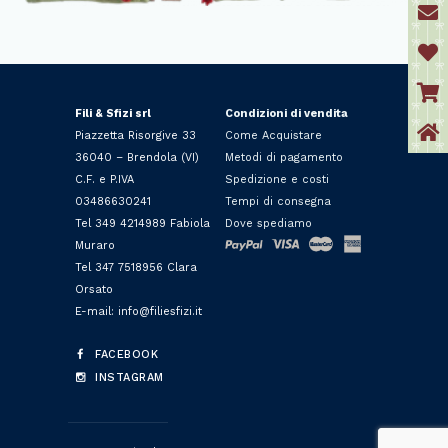
Fili & Sfizi srl
Condizioni di vendita
Piazzetta Risorgive 33
Come Acquistare
36040 – Brendola (VI)
Metodi di pagamento
C.F. e P.IVA
Spedizione e costi
03486630241
Tempi di consegna
Tel 349 4214989 Fabiola
Dove spediamo
Muraro
Tel 347 7518956 Clara
Orsato
E-mail: info@filiesfizi.it
FACEBOOK
INSTAGRAM