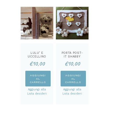
LULU’ E
PORTA POST-
UCCELLINO
IT SHABBY
NEL RAMO
CARTAMODEL
€
10,00
€
10,00
FERMA LIBRO
LO
CARTAMODEL
LO
AGGIUNGI
AGGIUNGI
AL
AL
CARRELLO
CARRELLO
Aggiungi alla
Aggiungi alla
Lista desideri
Lista desideri