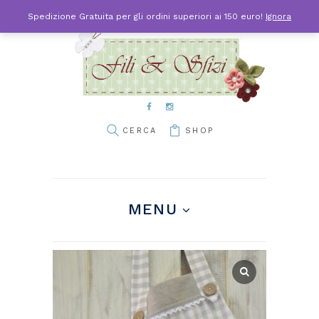
Spedizione Gratuita per gli ordini superiori ai 150 euro!
Ignora
SHOP
MENU