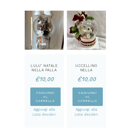
LULU’ NATALE
UCCELLINO
NELLA PALLA
NELLA
CARTAMODEL
PALLINA
€
10,00
€
10,00
LO
CARTAMODEL
LO
AGGIUNGI
AGGIUNGI
AL
AL
CARRELLO
CARRELLO
Aggiungi alla
Aggiungi alla
Lista desideri
Lista desideri