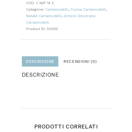
quantità
COD:
C NAT 14 2
Categorie:
Cartamodelli
,
Cucina Cartamodelli
,
Natale Cartamodelli
,
Articoli Decorativi
Cartamodelli
Product ID:
100415
DESCRIZIONE
RECENSIONI (0)
DESCRIZIONE
Grembiule realizzato in tessuto con inserti in
panno
PRODOTTI CORRELATI