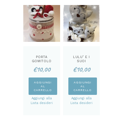
PORTA
LULU’ E I
GOMITOLO
SUOI
CATTINO
CUCCIOLI
€
10,00
€
10,00
CARTAMODEL
CARTAMODEL
LO
LO
AGGIUNGI
AGGIUNGI
AL
AL
CARRELLO
CARRELLO
Aggiungi alla
Aggiungi alla
Lista desideri
Lista desideri