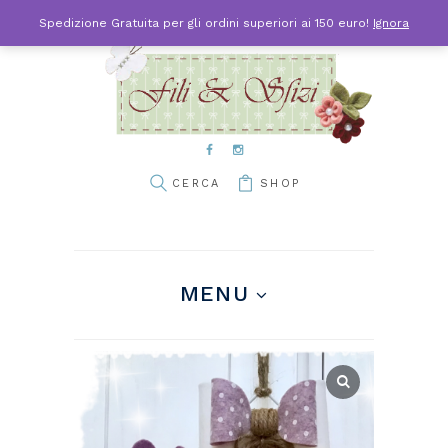
Spedizione Gratuita per gli ordini superiori ai 150 euro!
Ignora
SHOP
MENU