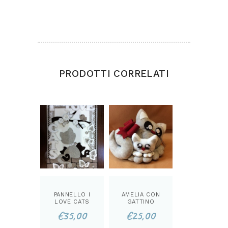
Dimensioni cm.25×32
PRODOTTI CORRELATI
PANNELLO I
AMELIA CON
LOVE CATS
GATTINO
KIT
FERMA PORTA
€
35,00
€
25,00
KIT