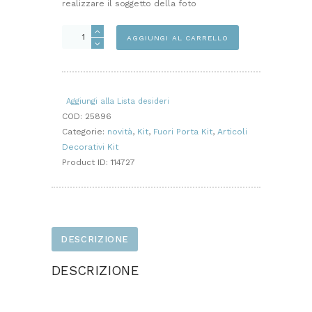
realizzare il soggetto della foto
FUORIPORTA
AGGIUNGI AL CARRELLO
CASETTA
HOME
METALLO
KIT
Aggiungi alla Lista desideri
quantità
COD:
25896
Categorie:
novità
,
Kit
,
Fuori Porta Kit
,
Articoli
Decorativi Kit
Product ID:
114727
DESCRIZIONE
DESCRIZIONE
Progetto realizzato con base metallo bianco,
fiori in panno, scritta in legno.