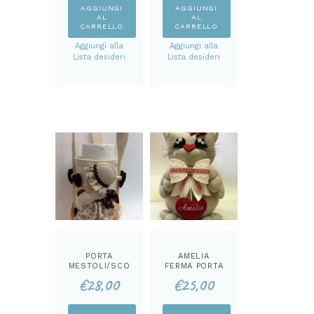
AGGIUNGI
AGGIUNGI
AL
AL
CARRELLO
CARRELLO
Aggiungi alla
Aggiungi alla
Lista desideri
Lista desideri
PORTA
AMELIA
MESTOLI/SCO
FERMA PORTA
TTEX LUCY
KIT
€
28,00
€
25,00
KIT