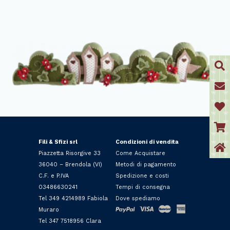
Fili & Sfizi srl
Condizioni di vendita
Piazzetta Risorgive 33
Come Acquistare
36040 – Brendola (VI)
Metodi di pagamento
C.F. e P.IVA
Spedizione e costi
03486630241
Tempi di consegna
Tel 349 4214989 Fabiola
Dove spediamo
Muraro
Tel 347 7518956 Clara