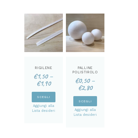
RIGILENE
PALLINE
POLISTIROLO
€
1,50
–
€
0,50
–
€
1,90
€
2,80
Questo
SCEGLI
Questo
SCEGLI
prodotto
Aggiungi alla
prodotto
ha
Aggiungi alla
Lista desideri
ha
Lista desideri
più
più
varianti.
varianti.
Le
Le
opzioni