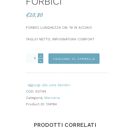
FORBICI
€
20,80
FORBICI LUNGHEZZA CM. 19 IN ACCIAIO
TAGLIO NETTO, IMPUGNATURA COMFORT
FORBICI
AGGIUNGI AL CARRELLO
quantità
Aggiungi alla Lista desideri
COD:
63794
Categoria:
Merceria
Product ID:
134194
PRODOTTI CORRELATI