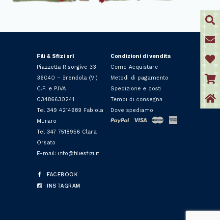
Fili & Sfizi srl
Condizioni di vendita
Piazzetta Risorgive 33
Come Acquistare
36040 – Brendola (VI)
Metodi di pagamento
C.F. e P.IVA
Spedizione e costi
03486630241
Tempi di consegna
Tel 349 4214989 Fabiola
Dove spediamo
Muraro
Tel 347 7518956 Clara
Orsato
E-mail: info@filiesfizi.it
FACEBOOK
INSTAGRAM