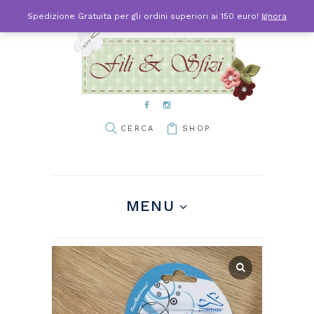
Spedizione Gratuita per gli ordini superiori ai 150 euro!
Ignora
SHOP
MENU