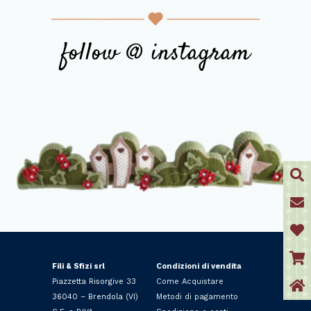
follow @ instagram
Fili & Sfizi srl
Condizioni di vendita
Piazzetta Risorgive 33
Come Acquistare
36040 – Brendola (VI)
Metodi di pagamento