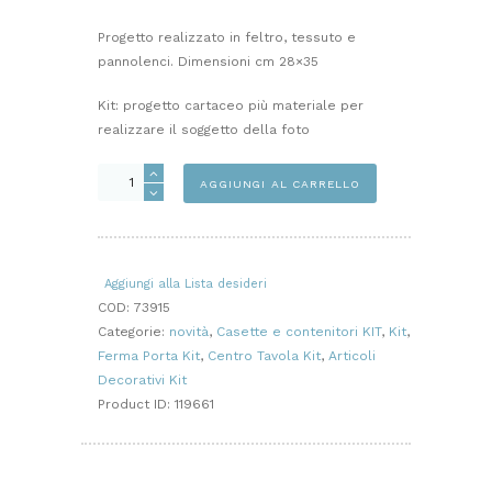
Progetto realizzato in feltro, tessuto e
pannolenci. Dimensioni cm 28×35
Kit: progetto cartaceo più materiale per
realizzare il soggetto della foto
FERMAPORTE
AGGIUNGI AL CARRELLO
CASETTE
KIT
quantità
Aggiungi alla Lista desideri
COD:
73915
Categorie:
novità
,
Casette e contenitori KIT
,
Kit
,
Ferma Porta Kit
,
Centro Tavola Kit
,
Articoli
Decorativi Kit
Product ID:
119661