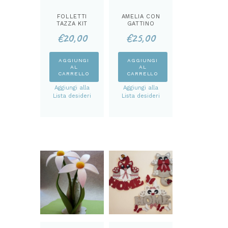
FOLLETTI
AMELIA CON
TAZZA KIT
GATTINO
FERMA PORTA
€
20,00
€
25,00
KIT
AGGIUNGI
AGGIUNGI
AL
AL
CARRELLO
CARRELLO
Aggiungi alla
Aggiungi alla
Lista desideri
Lista desideri