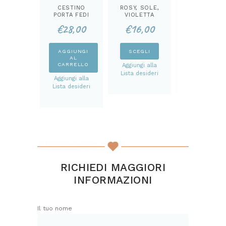
CESTINO
ROSY, SOLE,
PORTA FEDI
VIOLETTA
KIT
MISURA
€
28,00
€
16,00
TEMPERATURA
KIT
Questo
AGGIUNGI
SCEGLI
AL
prodotto
CARRELLO
Aggiungi alla
ha
Lista desideri
Aggiungi alla
più
Lista desideri
varianti.
Le
opzioni
possono
essere
scelte
nella
RICHIEDI MAGGIORI
pagina
INFORMAZIONI
del
prodotto
Il tuo nome