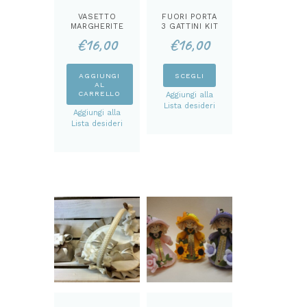
VASETTO
FUORI PORTA
MARGHERITE
3 GATTINI KIT
KIT
€
16,00
€
16,00
Questo
AGGIUNGI
SCEGLI
AL
prodotto
CARRELLO
Aggiungi alla
ha
Lista desideri
Aggiungi alla
più
Lista desideri
varianti.
Le
opzioni
possono
essere
scelte
nella
pagina
del
prodotto