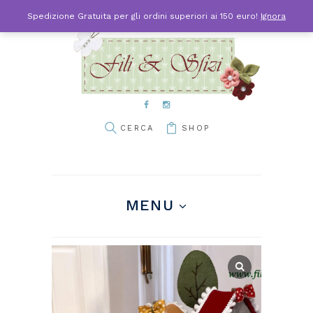
Spedizione Gratuita per gli ordini superiori ai 150 euro!
Ignora
SHOP
MENU