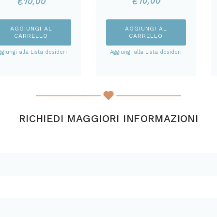
€
10,00
€
10,00
AGGIUNGI AL
AGGIUNGI AL
CARRELLO
CARRELLO
Aggiungi alla Lista desideri
ggiungi alla Lista desideri
RICHIEDI MAGGIORI INFORMAZIONI