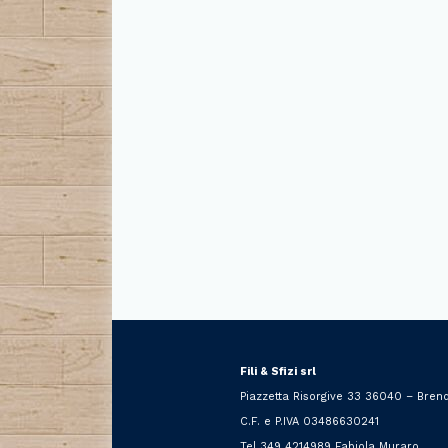
Fili & Sfizi srl
Piazzetta Risorgive 33 36040 – Brend
C.F. e P.IVA 03486630241
Tel 349 4214989 Fabiola Muraro