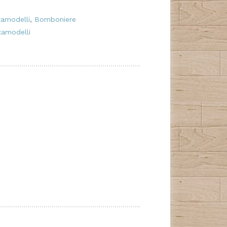
tamodelli
,
Bomboniere
rtamodelli