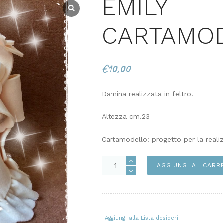
EMILY
CARTAMO
€
10,00
Damina realizzata in feltro.
Altezza cm.23
Cartamodello: progetto per la reali
EMILY
AGGIUNGI AL CARR
CARTAMODELLO
quantità
Aggiungi alla Lista desideri