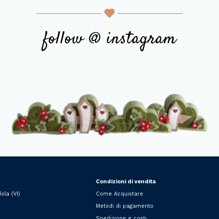
follow @ instagram
Condizioni di vendita
ola (VI)
Come Acquistare
Metodi di pagamento
Spedizione e costi