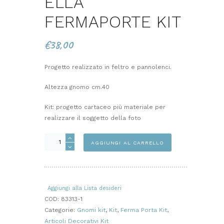
ELLA
FERMAPORTE KIT
€
38,00
Progetto realizzato in feltro e pannolenci.
Altezza gnomo cm.40
Kit: progetto cartaceo più materiale per
realizzare il soggetto della foto
ELLA
AGGIUNGI AL CARRELLO
FERMAPORTE
KIT
quantità
Aggiungi alla Lista desideri
COD:
83313-1
Categorie:
Gnomi kit
,
Kit
,
Ferma Porta Kit
,
Articoli Decorativi Kit