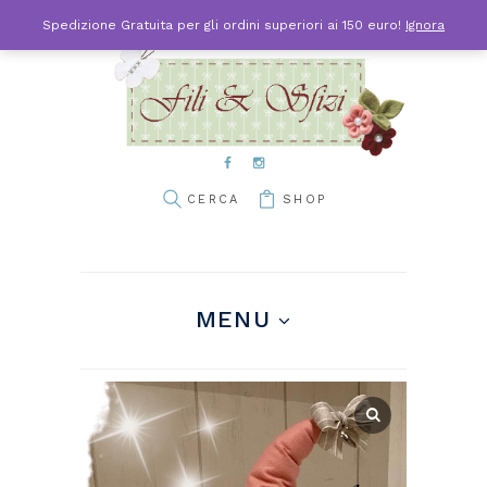
Spedizione Gratuita per gli ordini superiori ai 150 euro!
Ignora
SHOP
MENU