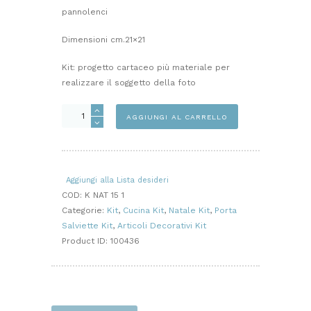
pannolenci
Dimensioni cm.21×21
Kit: progetto cartaceo più materiale per
realizzare il soggetto della foto
ELFO/CASETTA
AGGIUNGI AL CARRELLO
PORTA
SALVIETTE
KIT
quantità
Aggiungi alla Lista desideri
COD:
K NAT 15 1
Categorie:
Kit
,
Cucina Kit
,
Natale Kit
,
Porta
Salviette Kit
,
Articoli Decorativi Kit
Product ID:
100436