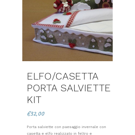
ELFO/CASETTA
PORTA SALVIETTE
KIT
€
32,00
Porta salviette con paesaggio invernale con
casetta e elfo realizzato in feltro e