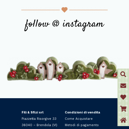
follow @ instagram
Fili & Sfizi srl
Condizioni di vendita
Piazzetta Risorgive 33
Come Acquistare
36040 – Brendola (VI)
Metodi di pagamento