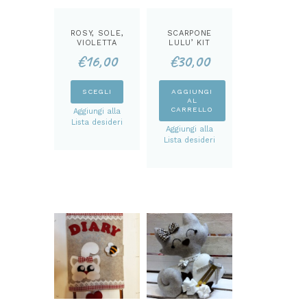
ROSY, SOLE,
SCARPONE
VIOLETTA
LULU’ KIT
MISURA
€
16,00
€
30,00
TEMPERATURA
KIT
Questo
SCEGLI
AGGIUNGI
AL
prodotto
CARRELLO
Aggiungi alla
ha
Lista desideri
Aggiungi alla
più
Lista desideri
varianti.
Le
opzioni
possono
essere
scelte
nella
pagina
del
prodotto