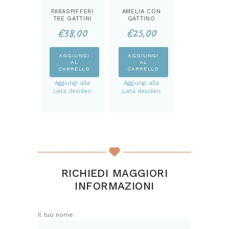
PARASPIFFERI
AMELIA CON
TRE GATTINI
GATTINO
KIT
FERMA PORTA
€
38,00
€
25,00
KIT
AGGIUNGI
AGGIUNGI
AL
AL
CARRELLO
CARRELLO
Aggiungi alla
Aggiungi alla
Lista desideri
Lista desideri
RICHIEDI MAGGIORI
INFORMAZIONI
Il tuo nome