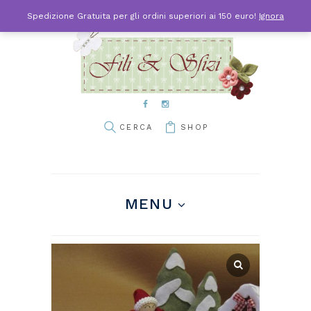
Spedizione Gratuita per gli ordini superiori ai 150 euro!
Ignora
SHOP
MENU