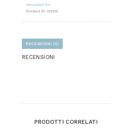
Decorativi Kit
Product ID:
102015
RECENSIONI (0)
RECENSIONI
Ancora non ci sono recensioni.
Solamente clienti che hanno effettuato
l'accesso ed hanno acquistato questo prodotto
possono lasciare una recensione.
PRODOTTI CORRELATI