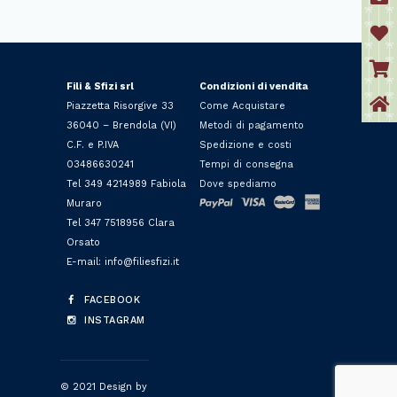
Fili & Sfizi srl
Condizioni di vendita
Piazzetta Risorgive 33
Come Acquistare
36040 – Brendola (VI)
Metodi di pagamento
C.F. e P.IVA
Spedizione e costi
03486630241
Tempi di consegna
Tel 349 4214989 Fabiola
Dove spediamo
Muraro
Tel 347 7518956 Clara
Orsato
E-mail: info@filiesfizi.it
FACEBOOK
INSTAGRAM
© 2021 Design by