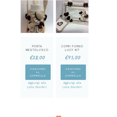
PORTA
COPRI FORNO
MESTOLI/SCO
LUCY KIT
TTEX LUCY
€
28,00
€
45,00
KIT
AGGIUNGI
AGGIUNGI
AL
AL
CARRELLO
CARRELLO
Aggiungi alla
Aggiungi alla
Lista desideri
Lista desideri