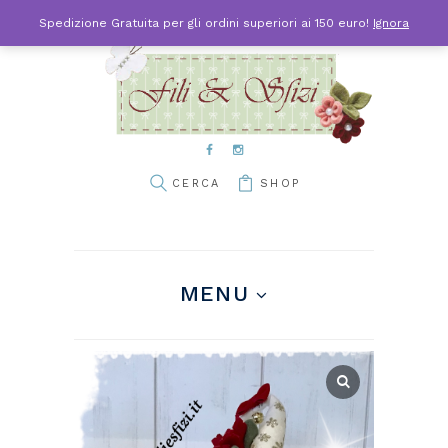
Spedizione Gratuita per gli ordini superiori ai 150 euro!
Ignora
SHOP
MENU