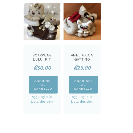
SCARPONE
AMELIA CON
LULU’ KIT
GATTINO
FERMA PORTA
€
30,00
€
25,00
KIT
AGGIUNGI
AGGIUNGI
AL
AL
CARRELLO
CARRELLO
Aggiungi alla
Aggiungi alla
Lista desideri
Lista desideri