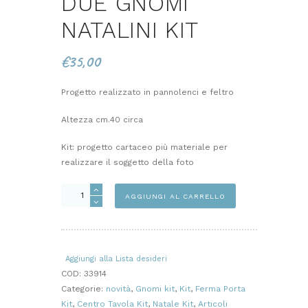
DUE GNOMI
NATALINI KIT
€
35,00
Progetto realizzato in pannolenci e feltro
Altezza cm.40 circa
Kit: progetto cartaceo più materiale per
realizzare il soggetto della foto
DUE
AGGIUNGI AL CARRELLO
GNOMI
NATALINI
KIT
quantità
Aggiungi alla Lista desideri
COD:
33914
Categorie:
novità
,
Gnomi kit
,
Kit
,
Ferma Porta
Kit
,
Centro Tavola Kit
,
Natale Kit
,
Articoli