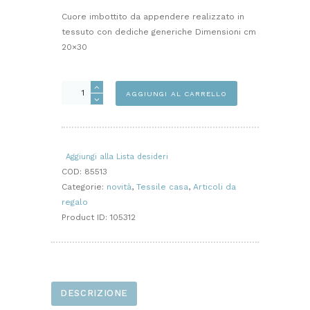
Cuore imbottito da appendere realizzato in
tessuto con dediche generiche Dimensioni cm
20×30
CUORE
AGGIUNGI AL CARRELLO
IMBOTTITO
CON
DEDICA
quantità
Aggiungi alla Lista desideri
COD:
85513
Categorie:
novità
,
Tessile casa
,
Articoli da
regalo
Product ID:
105312
DESCRIZIONE