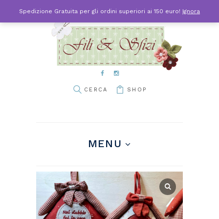
Spedizione Gratuita per gli ordini superiori ai 150 euro!
Ignora
SHOP
MENU