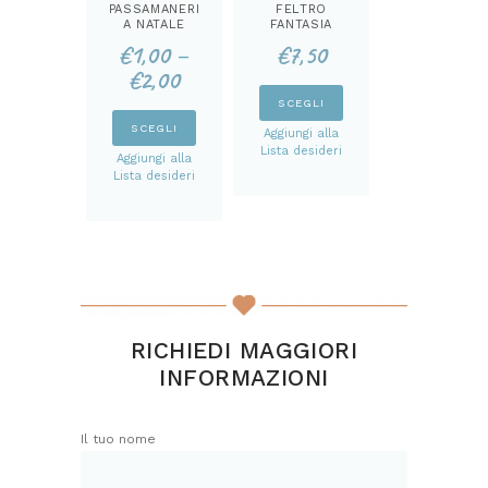
PASSAMANERI
FELTRO
A NATALE
FANTASIA
DAMASCATA
€
1,00
€
7,50
–
MM 3
€
2,00
Questo
SCEGLI
prodotto
Questo
SCEGLI
Aggiungi alla
ha
prodotto
Lista desideri
Aggiungi alla
più
ha
Lista desideri
varianti.
più
Le
varianti.
opzioni
Le
possono
opzioni
essere
possono
scelte
essere
nella
scelte
RICHIEDI MAGGIORI
pagina
nella
INFORMAZIONI
del
pagina
prodotto
del
prodotto
Il tuo nome