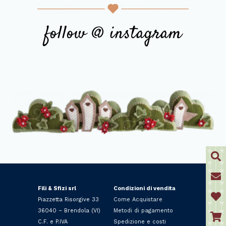
follow @ instagram
Fili & Sfizi srl
Condizioni di vendita
Piazzetta Risorgive 33
Come Acquistare
36040 – Brendola (VI)
Metodi di pagamento
C.F. e P.IVA
Spedizione e costi