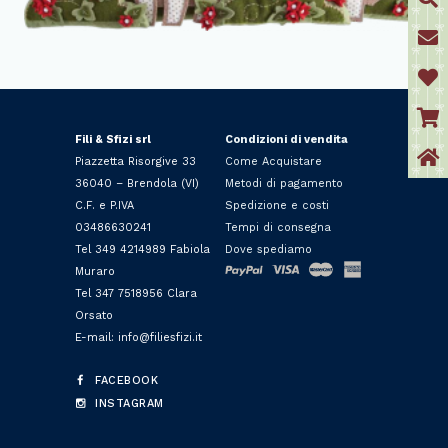
Fili & Sfizi srl
Condizioni di vendita
Piazzetta Risorgive 33
Come Acquistare
36040 – Brendola (VI)
Metodi di pagamento
C.F. e P.IVA
Spedizione e costi
03486630241
Tempi di consegna
Tel 349 4214989 Fabiola
Dove spediamo
Muraro
Tel 347 7518956 Clara
Orsato
E-mail: info@filiesfizi.it
FACEBOOK
INSTAGRAM