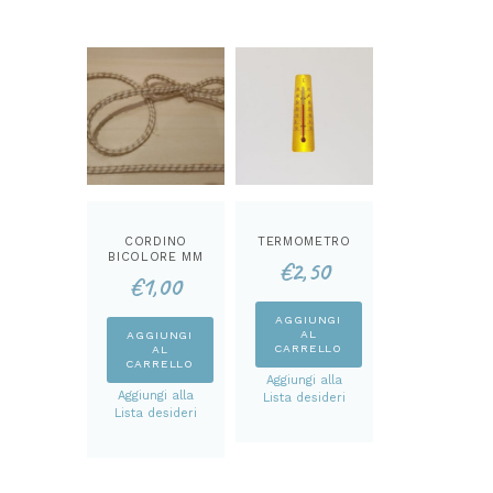
possono
opzioni
essere
possono
scelte
essere
nella
scelte
pagina
nella
del
pagina
prodotto
del
prodotto
CORDINO
TERMOMETRO
BICOLORE MM
€
2,50
4
€
1,00
AGGIUNGI
AL
AGGIUNGI
CARRELLO
AL
CARRELLO
Aggiungi alla
Aggiungi alla
Lista desideri
Lista desideri