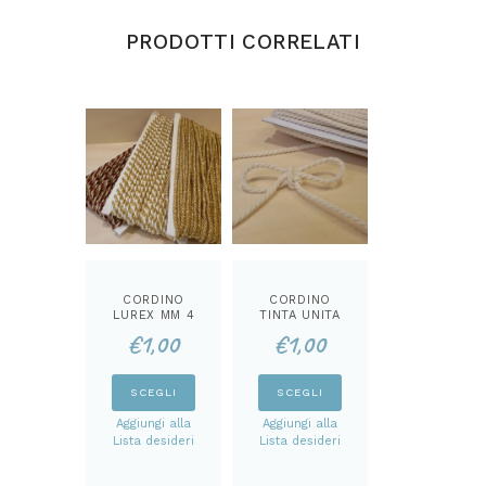
PRODOTTI CORRELATI
CORDINO
CORDINO
LUREX MM 4
TINTA UNITA
MM 4
€
1,00
€
1,00
Questo
Questo
SCEGLI
SCEGLI
prodotto
prodotto
Aggiungi alla
Aggiungi alla
ha
ha
Lista desideri
Lista desideri
più
più
varianti.
varianti.