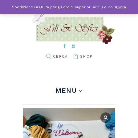
Spedizione Gratuita per gli ordini superiori ai 150 euro!
Ignora
SHOP
MENU