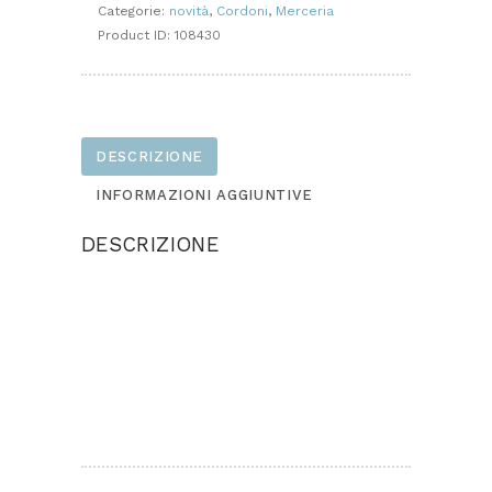
Categorie:
novità
,
Cordoni
,
Merceria
Product ID:
108430
DESCRIZIONE
INFORMAZIONI AGGIUNTIVE
DESCRIZIONE
TUBECORD cordoncino tubolare che può essere
utilizzato come decorazione nei tuoi progetti fai-
da-te per creare le forme più svariate.
Inserendo un filo metallico all’interno del
cordoncino può essere modellato a piacere per
creare le figure e le scritte che preferisci