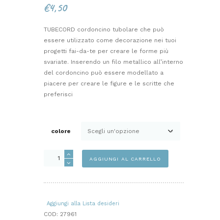
€
4,50
TUBECORD cordoncino tubolare che può
essere utilizzato come decorazione nei tuoi
progetti fai-da-te per creare le forme più
svariate. Inserendo un filo metallico all’interno
del cordoncino può essere modellato a
piacere per creare le figure e le scritte che
preferisci
colore
CORDONE
AGGIUNGI AL CARRELLO
TUBECORD
quantità
Aggiungi alla Lista desideri
COD:
27961