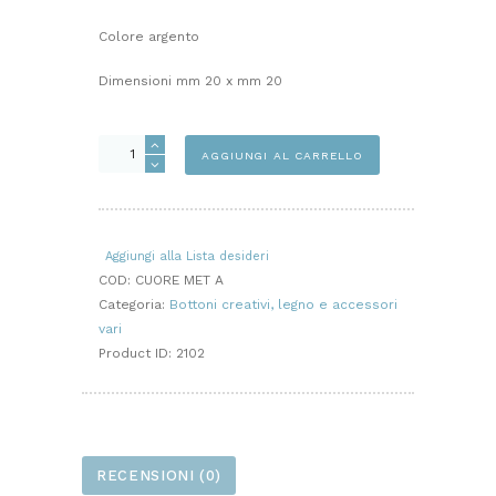
Colore argento
Dimensioni mm 20 x mm 20
CHARM
AGGIUNGI AL CARRELLO
CUORE
ARGENTO
quantità
Aggiungi alla Lista desideri
COD:
CUORE MET A
Categoria:
Bottoni creativi, legno e accessori
vari
Product ID:
2102
RECENSIONI (0)