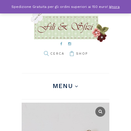
Spedizione Gratuita per gli ordini superiori ai 150 euro!
Ignora
SHOP
MENU