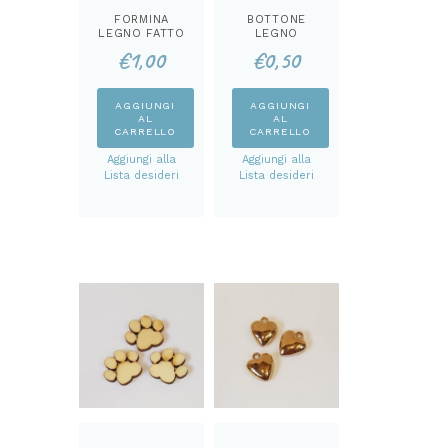
FORMINA
BOTTONE
LEGNO FATTO
LEGNO
A MANO
MACCHINA DA
€
1,00
€
0,50
CUCIRE
AGGIUNGI
AGGIUNGI
AL
AL
CARRELLO
CARRELLO
Aggiungi alla
Aggiungi alla
Lista desideri
Lista desideri