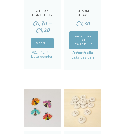
BOTTONE
CHARM
LEGNO FIORE
CHIAVE
€
0,90
€
0,30
–
€
1,20
AGGIUNGI
AL
Questo
SCEGLI
CARRELLO
prodotto
Aggiungi alla
Aggiungi alla
ha
Lista desideri
Lista desideri
più
varianti.
Le
opzioni
possono
essere
scelte
nella
pagina
del
prodotto