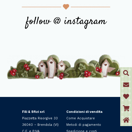
follow @ instagram
Fili & Sfizi srl
Condizioni di vendita
Piazzetta Risorgive 33
Come Acquistare
36040 – Brendola (VI)
Metodi di pagamento
C.F. e P.IVA
Spedizione e costi