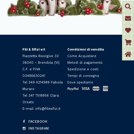
Fili & Sfizi srl
Condizioni di vendita
Piazzetta Risorgive 33
Come Acquistare
36040 – Brendola (VI)
Metodi di pagamento
C.F. e P.IVA
Spedizione e costi
03486630241
Tempi di consegna
Tel 349 4214989 Fabiola
Dove spediamo
Muraro
Tel 347 7518956 Clara
Orsato
E-mail: info@filiesfizi.it
FACEBOOK
INSTAGRAM