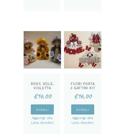
ROSY, SOLE,
FUORI PORTA
VIOLETTA
3 GATTINI KIT
MISURA
€
16,00
€
16,00
TEMPERATURA
KIT
Questo
Questo
SCEGLI
SCEGLI
prodotto
prodotto
Aggiungi alla
Aggiungi alla
ha
ha
Lista desideri
Lista desideri
più
più