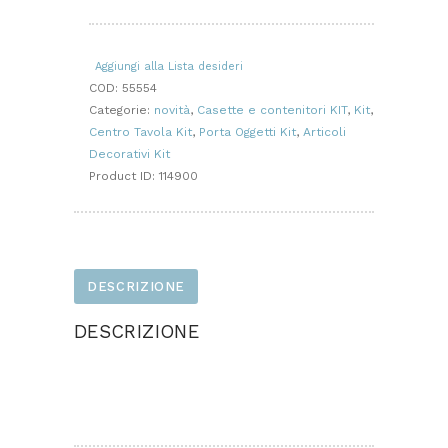
KIT
quantità
Aggiungi alla Lista desideri
COD:
55554
Categorie:
novità
,
Casette e contenitori KIT
,
Kit
,
Centro Tavola Kit
,
Porta Oggetti Kit
,
Articoli
Decorativi Kit
Product ID:
114900
DESCRIZIONE
DESCRIZIONE
Progetto realizzato in feltro e pannolenci.
Dimensione cm 25×30