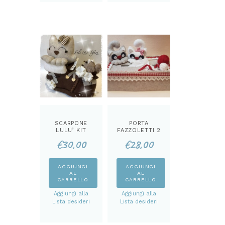
varianti.
varianti.
Le
Le
opzioni
opzioni
possono
possono
essere
essere
scelte
scelte
nella
nella
pagina
pagina
del
del
prodotto
prodotto
SCARPONE
PORTA
LULU’ KIT
FAZZOLETTI 2
GATTINI KIT
€
30,00
€
28,00
AGGIUNGI
AGGIUNGI
AL
AL
CARRELLO
CARRELLO
Aggiungi alla
Aggiungi alla
Lista desideri
Lista desideri