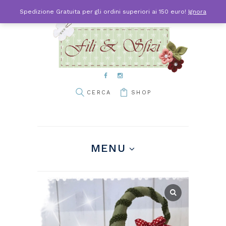
Spedizione Gratuita per gli ordini superiori ai 150 euro!
Ignora
SHOP
MENU