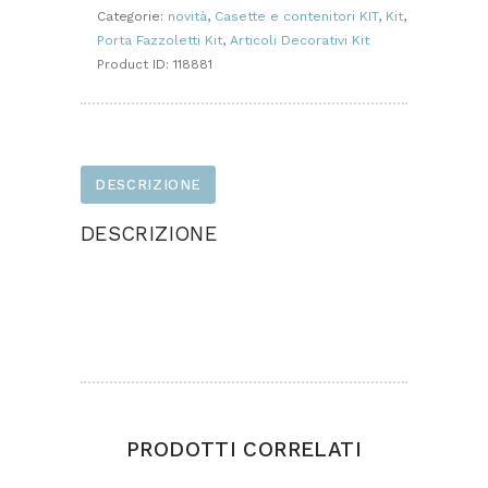
quantità
Categorie:
novità
,
Casette e contenitori KIT
,
Kit
,
Porta Fazzoletti Kit
,
Articoli Decorativi Kit
Product ID:
118881
DESCRIZIONE
DESCRIZIONE
Casetta di Natale porta fazzoletti realizzata in
feltro e pannolenci Dimensione cm 25x20x20
circa
PRODOTTI CORRELATI