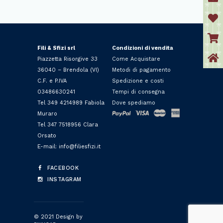
Fili & Sfizi srl
Condizioni di vendita
Piazzetta Risorgive 33
Come Acquistare
36040 – Brendola (VI)
Metodi di pagamento
C.F. e P.IVA
Spedizione e costi
03486630241
Tempi di consegna
Tel 349 4214989 Fabiola
Dove spediamo
Muraro
Tel 347 7518956 Clara
Orsato
E-mail: info@filiesfizi.it
FACEBOOK
INSTAGRAM
© 2021 Design by