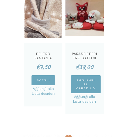
FELTRO
PARASPIFFERI
FANTASIA
TRE GATTINI
DAMASCATA
KIT
€
7,50
€
38,00
MM 3
Questo
SCEGLI
AGGIUNGI
AL
prodotto
CARRELLO
Aggiungi alla
ha
Lista desideri
Aggiungi alla
più
Lista desideri
varianti.
Le
opzioni
possono
essere