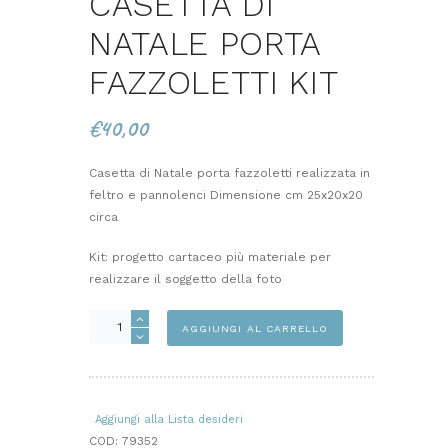
CASETTA DI
NATALE PORTA
FAZZOLETTI KIT
€
40,00
Casetta di Natale porta fazzoletti realizzata in
feltro e pannolenci Dimensione cm 25x20x20
circa
Kit: progetto cartaceo più materiale per
realizzare il soggetto della foto
CASETTA
AGGIUNGI AL CARRELLO
DI
NATALE
PORTA
FAZZOLETTI
Aggiungi alla Lista desideri
KIT
COD:
79352