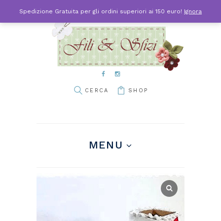
Spedizione Gratuita per gli ordini superiori ai 150 euro!
Ignora
SHOP
MENU