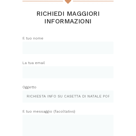
scelte
nella
RICHIEDI MAGGIORI
pagina
INFORMAZIONI
del
prodotto
Il tuo nome
La tua email
Oggetto
Il tuo messaggio (facoltativo)