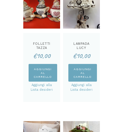
FOLLETTI
LAMPADA
TAZZA
LUCY
CARTAMODEL
CARTAMODEL
€
10,00
€
10,00
LO
LO
AGGIUNGI
AGGIUNGI
AL
AL
CARRELLO
CARRELLO
Aggiungi alla
Aggiungi alla
Lista desideri
Lista desideri