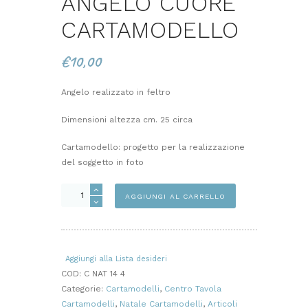
ANGELO CUORE
CARTAMODELLO
€
10,00
Angelo realizzato in feltro
Dimensioni altezza cm. 25 circa
Cartamodello: progetto per la realizzazione
del soggetto in foto
ANGELO
AGGIUNGI AL CARRELLO
CUORE
CARTAMODELLO
quantità
Aggiungi alla Lista desideri
COD:
C NAT 14 4
Categorie:
Cartamodelli
,
Centro Tavola
Cartamodelli
,
Natale Cartamodelli
,
Articoli