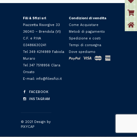
Fili & Sfizi srl
Condizioni di vendita
Piazzetta Risorgive 33
Come Acquistare
36040 – Brendola (VI)
Metodi di pagamento
C.F. e P.IVA
Spedizione e costi
03486630241
Tempi di consegna
Tel 349 4214989 Fabiola
Dove spediamo
Muraro
Tel 347 7518956 Clara
Orsato
E-mail: info@filiesfizi.it
FACEBOOK
INSTAGRAM
© 2021 Design by
PIXYCAP