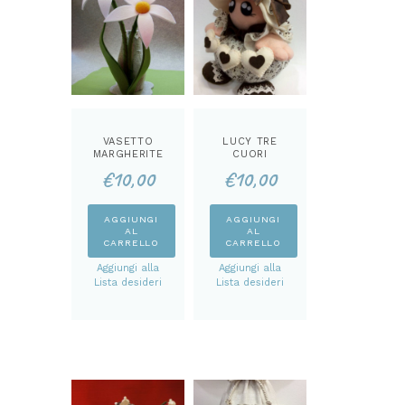
VASETTO
LUCY TRE
MARGHERITE
CUORI
CARTAMODEL
CARTAMODEL
€
10,00
€
10,00
LO
LO
AGGIUNGI
AGGIUNGI
AL
AL
CARRELLO
CARRELLO
Aggiungi alla
Aggiungi alla
Lista desideri
Lista desideri