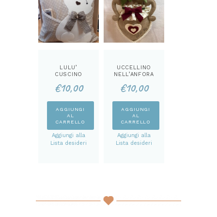
LULU’
UCCELLINO
CUSCINO
NELL’ANFORA
PORTA
CARTAMODEL
€
10,00
€
10,00
TELECOMAND
LO
O
CARTAMODEL
LO
AGGIUNGI
AGGIUNGI
AL
AL
CARRELLO
CARRELLO
Aggiungi alla
Aggiungi alla
Lista desideri
Lista desideri