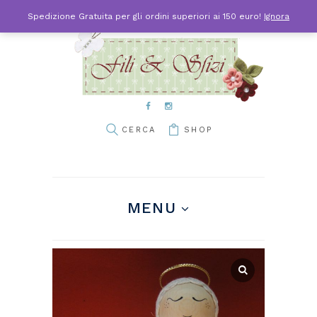
Spedizione Gratuita per gli ordini superiori ai 150 euro!
Ignora
SHOP
MENU