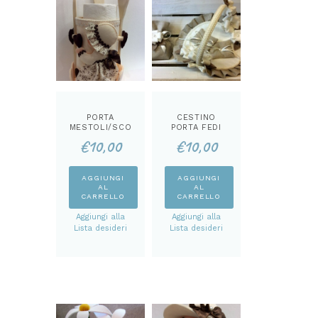
PORTA
CESTINO
MESTOLI/SCO
PORTA FEDI
TTEX LUCY
CARTAMODEL
€
10,00
€
10,00
CARTAMODEL
LO
LO
AGGIUNGI
AGGIUNGI
AL
AL
CARRELLO
CARRELLO
Aggiungi alla
Aggiungi alla
Lista desideri
Lista desideri